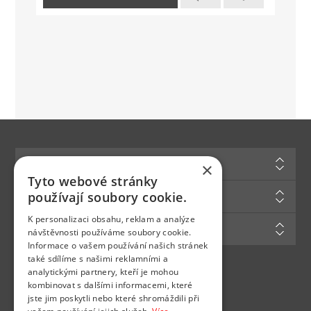
Informace
×
Tyto webové stránky
Zákaznická podpora
používají soubory cookie.
K personalizaci obsahu, reklam a analýze
Můj účet
návštěvnosti používáme soubory cookie.
Informace o vašem používání našich stránek
také sdílíme s našimi reklamními a
analytickými partnery, kteří je mohou
Najdete nás na
kombinovat s dalšími informacemi, které
jste jim poskytli nebo které shromáždili při