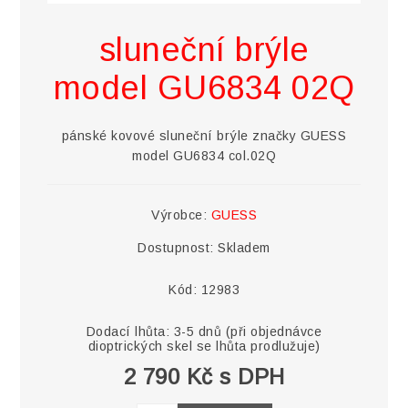
sluneční brýle
model GU6834 02Q
pánské kovové sluneční brýle značky GUESS
model GU6834 col.02Q
Výrobce:
GUESS
Dostupnost:
Skladem
Kód:
12983
Dodací lhůta:
3-5 dnů (při objednávce
dioptrických skel se lhůta prodlužuje)
2 790 Kč s DPH