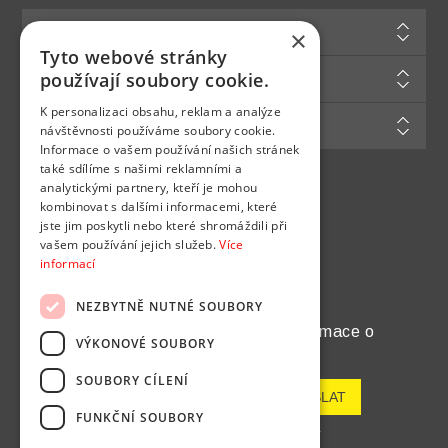
Informace
×
Tyto webové stránky
Zákaznická podpora
používají soubory cookie.
K personalizaci obsahu, reklam a analýze
Můj účet
návštěvnosti používáme soubory cookie.
Informace o vašem používání našich stránek
také sdílíme s našimi reklamními a
analytickými partnery, kteří je mohou
Najdete nás na
kombinovat s dalšími informacemi, které
jste jim poskytli nebo které shromáždili při
vašem používání jejich služeb.
Více
informací
NEZBYTNĚ NUTNÉ SOUBORY
Chcete pravidelně dostávat informace o
VÝKONOVÉ SOUBORY
novinkách a akcích?
SOUBORY CÍLENÍ
FUNKČNÍ SOUBORY
Odeslat
Odhlásit odběr