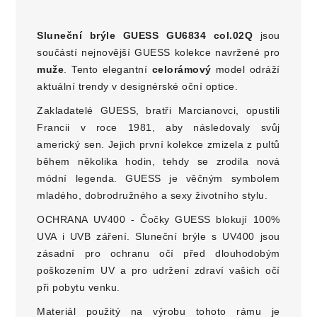
Sluneční brýle GUESS GU6834 col.02Q
jsou
součástí nejnovější GUESS kolekce navržené pro
muže
. Tento elegantní
celorámový
model odráží
aktuální trendy v designérské oční optice.
Zakladatelé GUESS, bratři Marcianovci, opustili
Francii v roce 1981, aby následovaly svůj
americký sen. Jejich první kolekce zmizela z pultů
během několika hodin, tehdy se zrodila nová
módní legenda. GUESS je věčným symbolem
mladého, dobrodružného a sexy životního stylu.
OCHRANA UV400 - Čočky GUESS blokují 100%
UVA i UVB záření. Sluneční brýle s UV400 jsou
zásadní pro ochranu očí před dlouhodobým
poškozením UV a pro udržení zdraví vašich očí
při pobytu venku.
Materiál použitý na výrobu tohoto rámu je