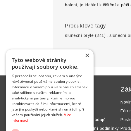
balení, je ideální k čištění a péči 
Produktové tagy
sluneční brýle
(341)
,
sluneční b
×
Tyto webové stránky
používají soubory cookie.
K personalizaci obsahu, reklam a analýze
návštěvnosti používáme soubory cookie.
Informace o vašem používání našich stránek
Informace
Zák
také sdílíme s našimi reklamními a
analytickými partnery, kteří je mohou
Mapa webu
Novi
kombinovat s dalšími informacemi, které
jste jim poskytli nebo které shromáždili při
Jak nakupovat
Fóru
vašem používání jejich služeb.
Více
Ochrana osobních údajů
Posl
informací
Všeobecné obchodní podmínky
Prod