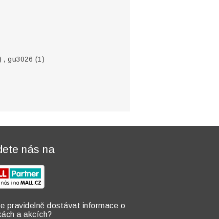
)
,
gu3026
(1)
dete nás na
e pravidelně dostávat informace o
kách a akcích?