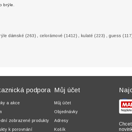
o brýle.
rýle dámské
(263)
,
celorámové
(1412)
,
kulaté
(223)
,
guess
(117
aznická podpora
Můj účet
Naj
nky a akce
Můj účet
m
Objednávky
ední zobrazené produkty
Adresy
Chcet
novin
ukty k porovnání
Košík