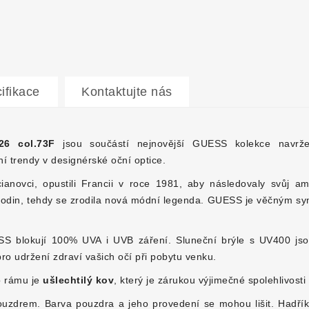
ifikace
Kontaktujte nás
26 col.73F
jsou součástí nejnovější GUESS kolekce navr
í trendy v designérské oční optice.
anovci, opustili Francii v roce 1981, aby následovaly svůj am
 hodin, tehdy se zrodila nová módní legenda. GUESS je věčným 
blokují 100% UVA i UVB záření. Sluneční brýle s UV400 jsou
 udržení zdraví vašich očí při pobytu venku.
o rámu je
ušlechtilý kov
, který je zárukou výjimečné spolehlivosti 
uzdrem. Barva pouzdra a jeho provedení se mohou lišit. Hadřík 