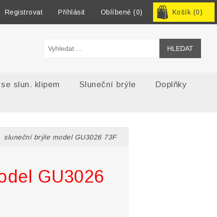
Registrovat
Přihlásit
Oblíbené
(0)
Košík
(0)
 se slun. klipem
Sluneční brýle
Doplňky
sluneční brýle model GU3026 73F
model GU3026