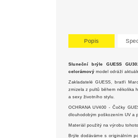
Popis
Spec
Sluneční brýle GUESS GU30
celorámový
model odráží aktuáln
Zakladatelé GUESS, bratři Marci
zmizela z pultů během několika
a sexy životního stylu.
OCHRANA UV400 - Čočky GUESS 
dlouhodobým poškozením UV a pro
Materiál použitý na výrobu tohot
Brýle dodáváme s originálním po