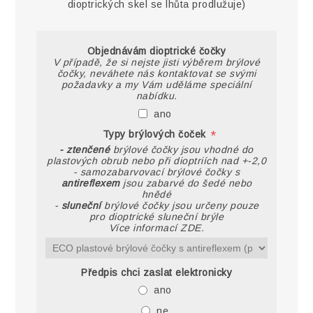
dioptrických skel se lhůta prodlužuje)
Objednávám dioptrické čočky
V případě, že si nejste jisti výběrem brýlové
čočky, neváhete nás kontaktovat se svými
požadavky a my Vám uděláme speciální
nabídku.
ano
*
Typy brýlových čoček
- ztenčené
brýlové čočky jsou vhodné do
plastových obrub nebo při dioptriích nad +-2,0
- samozabarvovací brýlové čočky s
antireflexem
jsou zabarvé do šedé nebo
hnědé
-
sluneční
brýlové čočky jsou určeny pouze
pro dioptrické sluneční brýle
Více informací ZDE.
Předpis chci zaslat elektronicky
ano
ne