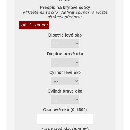
Předpis na brýlové čočky
Klikněte na tlačíto "Nahrát soubor" a vložte
obrázek předpisu.
Nahrát soubor
Dioptrie levé oko
Dioptrie pravé oko
Cylindr levé oko
Cylindr pravé oko
Osa levé oko (0-180°)
Osa pravé oko (0-180°)