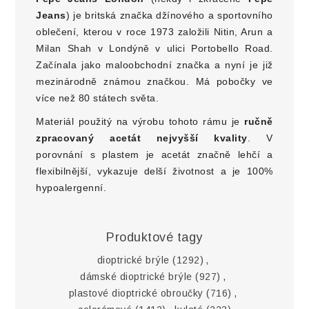
Jeans
) je britská značka džínového a sportovního
oblečení, kterou v roce 1973 založili Nitin, Arun a
Milan Shah v Londýně v ulici Portobello Road.
Začínala jako maloobchodní značka a nyní je již
mezinárodně známou značkou. Má pobočky ve
více než 80 státech světa.
Materiál použitý na výrobu tohoto rámu je
ručně
zpracovaný acetát nejvyšší kvality
. V
porovnání s plastem je acetát značně lehčí a
flexibilnější, vykazuje delší životnost a je 100%
hypoalergenní.
Produktové tagy
dioptrické brýle
(1292)
,
dámské dioptrické brýle
(927)
,
plastové dioptrické obroučky
(716)
,