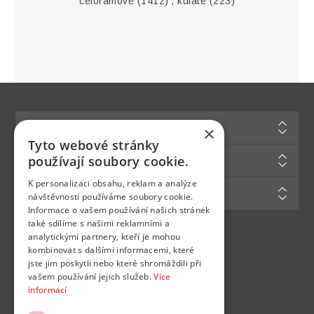
celorámové
(1412)
,
kulaté
(223)
Informace
×
Tyto webové stránky
Zákaznická podpora
používají soubory cookie.
K personalizaci obsahu, reklam a analýze
Můj účet
návštěvnosti používáme soubory cookie.
Informace o vašem používání našich stránek
také sdílíme s našimi reklamními a
analytickými partnery, kteří je mohou
Najdete nás na
kombinovat s dalšími informacemi, které
jste jim poskytli nebo které shromáždili při
vašem používání jejich služeb.
Více
informací