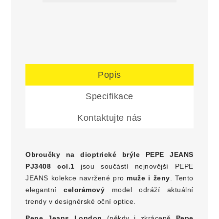
Popis
Specifikace
Kontaktujte nás
Obroučky na dioptrické brýle PEPE JEANS
PJ3408 col.1
jsou součástí nejnovější PEPE
JEANS kolekce navržené pro
muže i ženy
. Tento
elegantní
celorámový
model odráží aktuální
trendy v designérské oční optice.
Pepe Jeans London
(někdy i zkráceně
Pepe