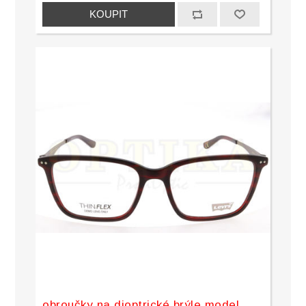
obroučky na dioptrické brýle model