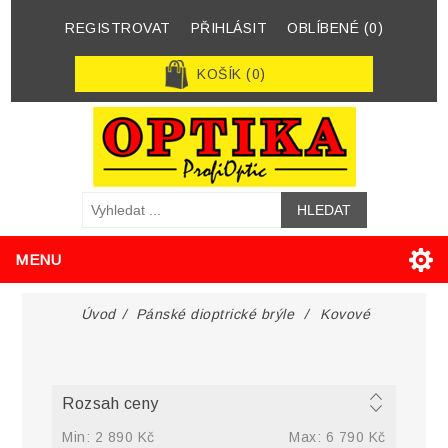
REGISTROVAT
PŘIHLÁSIT
OBLÍBENÉ
(0)
KOŠÍK
(0)
MENU
Úvod
/
Pánské dioptrické brýle
/
Kovové
Rozsah ceny
Min:
2 890 Kč
Max:
6 790 Kč