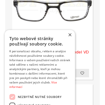
×
Tyto webové stránky
používají soubory cookie.
K personalizaci obsahu, reklam a analýze
obroučky na dioptrické brýle model VD
návštěvnosti používáme soubory cookie.
5837 JACQUES JA
Informace o vašem používání našich stránek
6 790 Kč s DPH
také sdílíme s našimi reklamními a
analytickými partnery, kteří je mohou
kombinovat s dalšími informacemi, které
jste jim poskytli nebo které shromáždili při
vašem používání jejich služeb.
Více
informací
NEZBYTNĚ NUTNÉ SOUBORY