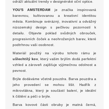
odráží aktuální trendy v designérské oční optice.
YOU'S AMSTERDAM
je značka inspirovaná
barevnou, kultivovanou a kreativní identitou
města. Kombinuje svérázný, inovativní a odvážný
nizozemský design s pečlivou pozorností k
detailu. Objevte poklad svůdných obrouček,
progresivních čoček a neohrožených barev, které
podtrhnou vaši osobnost.
Materiál použitý na výrobu tohoto rámu je
ušlechtilý kov
, který vašim brýlím dodá perfektní
vzhled a zároveň zajišťuje výjimečnou odolnost a
pevnost.
Brýle dodáváme včetně pouzdra. Barva pouzdra a
jeho provedení se mohou lišit. Hadřík z
mikrovlákna, který je součástí balení, je ideální
k čištění a péči o brýle.
Barva kovové části obruby je matná černá,