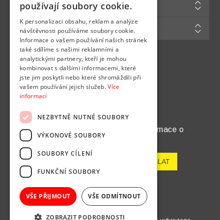
Zákaznická podpora
používají soubory cookie.
K personalizaci obsahu, reklam a analýze
Můj účet
návštěvnosti používáme soubory cookie.
Informace o vašem používání našich stránek
také sdílíme s našimi reklamními a
analytickými partnery, kteří je mohou
Najdete nás na
kombinovat s dalšími informacemi, které
jste jim poskytli nebo které shromáždili při
vašem používání jejich služeb.
Více
informací
NEZBYTNĚ NUTNÉ SOUBORY
Chcete pravidelně dostávat informace o
VÝKONOVÉ SOUBORY
novinkách a akcích?
SOUBORY CÍLENÍ
FUNKČNÍ SOUBORY
Odeslat
Odhlásit odběr
VŠE PŘIJMOUT
VŠE ODMÍTNOUT
ZOBRAZIT PODROBNOSTI