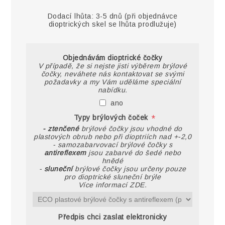
Dodací lhůta:
3-5 dnů (při objednávce
dioptrických skel se lhůta prodlužuje)
Objednávám dioptrické čočky
V případě, že si nejste jisti výběrem brýlové
čočky, neváhete nás kontaktovat se svými
požadavky a my Vám uděláme speciální
nabídku.
ano
*
Typy brýlových čoček
- ztenčené
brýlové čočky jsou vhodné do
plastových obrub nebo při dioptriích nad +-2,0
- samozabarvovací brýlové čočky s
antireflexem
jsou zabarvé do šedé nebo
hnědé
-
sluneční
brýlové čočky jsou určeny pouze
pro dioptrické sluneční brýle
Více informací ZDE.
Předpis chci zaslat elektronicky