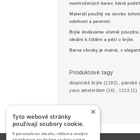
neohrožených barev, které podtr
Materiál použitý na výrobu toho
odolnost a pevnost.
Brýle dodáváme včetně pouzdra. B
ideální k čištění a péči o brýle.
Barva obruby je matná, v elegan
Produktové tagy
dioptrické brýle
(1292)
,
pánské d
yous amsterdam
(16)
,
1213
(1)
×
Tyto webové stránky
používají soubory cookie.
K personalizaci obsahu, reklam a analýze
návštěvnosti používáme soubory cookie.