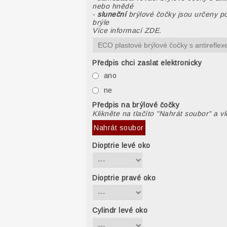
nebo hnědé
-
sluneční
brýlové čočky jsou určeny po
brýle
Více informací ZDE.
Předpis chci zaslat elektronicky
ano
ne
Předpis na brýlové čočky
Klikněte na tlačíto "Nahrát soubor" a v
Nahrát soubor
Dioptrie levé oko
Dioptrie pravé oko
Cylindr levé oko