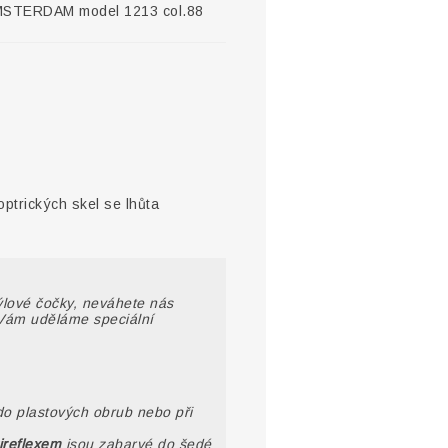
MSTERDAM model 1213 col.88
optrických skel se lhůta
rýlové čočky, neváhete nás
Vám uděláme speciální
do plastových obrub nebo při
ireflexem
jsou zabarvé do šedé