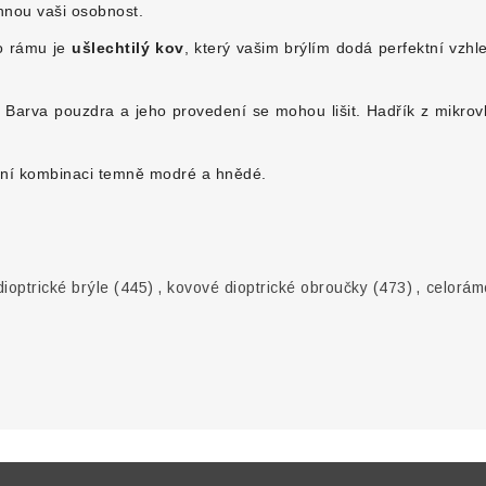
hnou vaši osobnost.
to rámu je
ušlechtilý kov
, který vašim brýlím dodá perfektní vzhl
arva pouzdra a jeho provedení se mohou lišit. Hadřík z mikrovlá
tní kombinaci temně modré a hnědé.
ioptrické brýle
(445)
,
kovové dioptrické obroučky
(473)
,
celorám