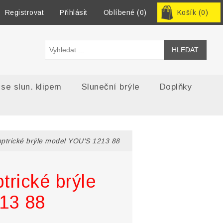
Registrovat
Přihlásit
Oblíbené
(0)
Košík
(0)
 se slun. klipem
Sluneční brýle
Doplňky
optrické brýle model YOU'S 1213 88
trické brýle
13 88