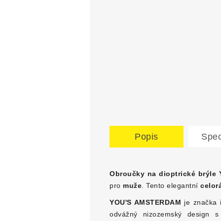
Popis
Spec
Obroučky na dioptrické brýle
pro
muže
. Tento elegantní
celor
YOU'S AMSTERDAM
je značka i
odvážný nizozemský design s 