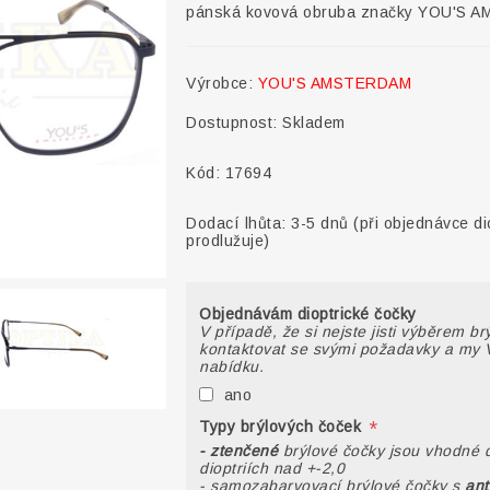
pánská kovová obruba značky YOU'S A
Výrobce:
YOU'S AMSTERDAM
Dostupnost:
Skladem
Kód:
17694
Dodací lhůta:
3-5 dnů (při objednávce di
prodlužuje)
Objednávám dioptrické čočky
V případě, že si nejste jisti výběrem b
kontaktovat se svými požadavky a my 
nabídku.
ano
*
Typy brýlových čoček
- ztenčené
brýlové čočky jsou vhodné 
dioptriích nad +-2,0
- samozabarvovací brýlové čočky s
ant