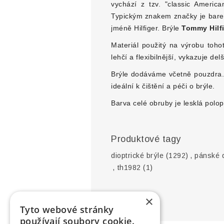
vychází z tzv. "classic Americ
Typickým znakem značky je barev
jméně Hilfiger. Brýle
Tommy Hilf
Materiál použitý na výrobu toh
lehčí a flexibilnější, vykazuje de
Brýle dodáváme včetně pouzdra. B
ideální k čištění a péči o brýle.
Barva celé obruby je lesklá polo
Produktové tagy
dioptrické brýle
(1292)
,
pánské d
,
th1982
(1)
×
Tyto webové stránky
používají soubory cookie.