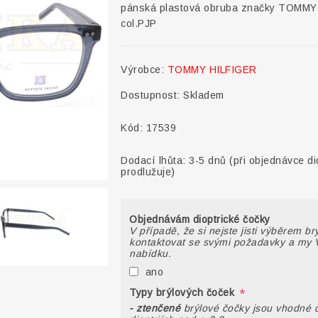
pánská plastová obruba značky TOMMY
col.PJP
Výrobce:
TOMMY HILFIGER
Dostupnost:
Skladem
Kód:
17539
Dodací lhůta:
3-5 dnů (při objednávce di
prodlužuje)
Objednávám dioptrické čočky
V případě, že si nejste jisti výběrem b
kontaktovat se svými požadavky a my 
nabídku.
ano
*
Typy brýlových čoček
- ztenčené
brýlové čočky jsou vhodné 