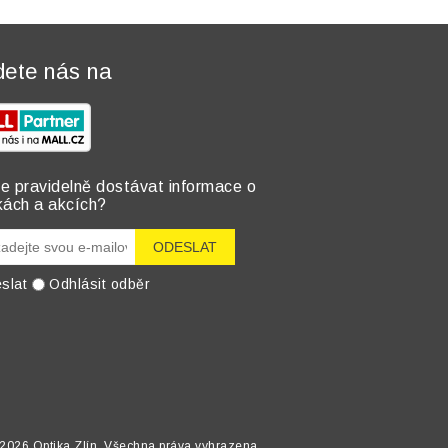
dete nás na
e pravidelně dostávat informace o
kách a akcích?
slat
Odhlásit odběr
2026 Optika Zlín. Všechna práva vyhrazena.