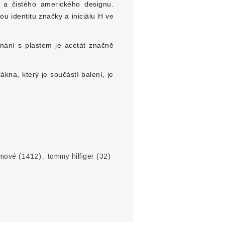
u a čistého amerického designu.
 identitu značky a iniciálu H ve
nání s plastem je acetát značně
kna, který je součástí balení, je
ámové
(1412)
,
tommy hilfiger
(32)