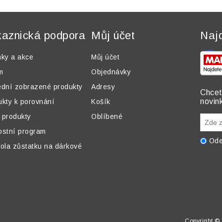
aznická podpora
Můj účet
Naj
nky a akce
Můj účet
m
Objednávky
ední zobrazené produkty
Adresy
Chcet
novin
ukty k porovnání
Košík
 produkty
Oblíbené
ostní program
Ode
ola zůstatku na dárkové
Copyright © 