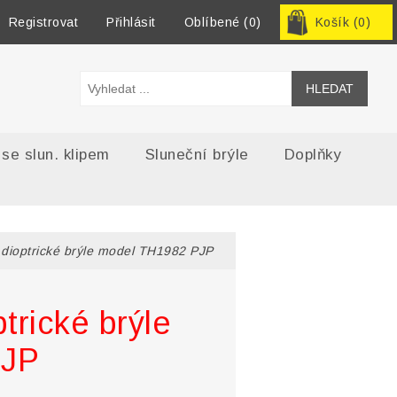
Registrovat
Přihlásit
Oblíbené
(0)
Košík
(0)
 se slun. klipem
Sluneční brýle
Doplňky
 dioptrické brýle model TH1982 PJP
trické brýle
PJP