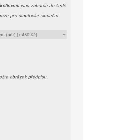
ireflexem
jsou zabarvé do šedé
uze pro dioptrické sluneční
ložte obrázek předpisu.