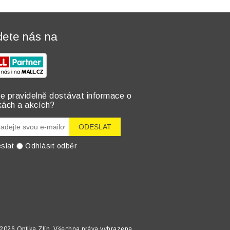
dete nás na
e pravidelně dostávat informace o
kách a akcích?
slat
Odhlásit odběr
2026 Optika Zlín. Všechna práva vyhrazena.