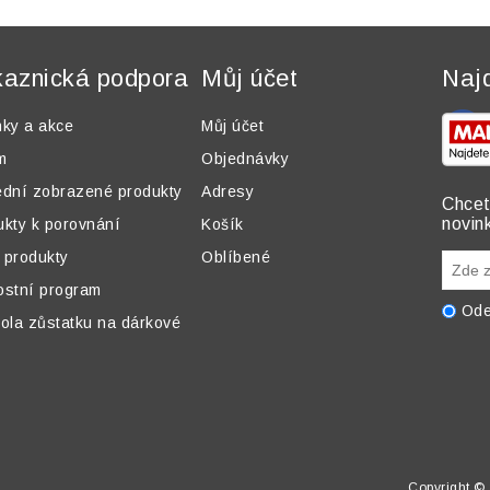
aznická podpora
Můj účet
Naj
nky a akce
Můj účet
m
Objednávky
ední zobrazené produkty
Adresy
Chcet
novin
ukty k porovnání
Košík
 produkty
Oblíbené
ostní program
Ode
ola zůstatku na dárkové
Copyright © 