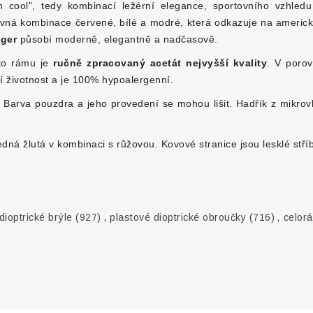
an cool", tedy kombinací ležérní elegance, sportovního vzhled
ná kombinace červené, bílé a modré, která odkazuje na americkou
iger
působí moderně, elegantně a nadčasově.
oto rámu je
ručně zpracovaný acetát nejvyšší kvality
. V porov
lší životnost a je 100% hypoalergenní.
arva pouzdra a jeho provedení se mohou lišit. Hadřík z mikrovlá
edná žlutá v kombinaci s růžovou. Kovové stranice jsou lesklé stří
ioptrické brýle
(927)
,
plastové dioptrické obroučky
(716)
,
celor