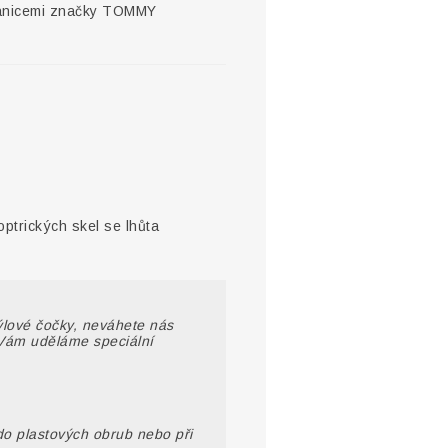
ranicemi značky TOMMY
optrických skel se lhůta
rýlové čočky, neváhete nás
Vám uděláme speciální
do plastových obrub nebo při