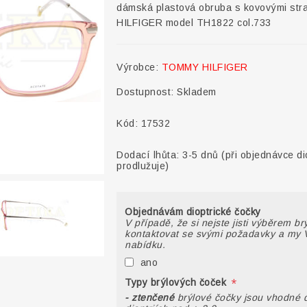
dámská plastová obruba s kovovými st
HILFIGER model TH1822 col.733
Výrobce:
TOMMY HILFIGER
Dostupnost:
Skladem
Kód:
17532
Dodací lhůta:
3-5 dnů (při objednávce di
prodlužuje)
Objednávám dioptrické čočky
V případě, že si nejste jisti výběrem b
kontaktovat se svými požadavky a my 
nabídku.
ano
*
Typy brýlových čoček
- ztenčené
brýlové čočky jsou vhodné 