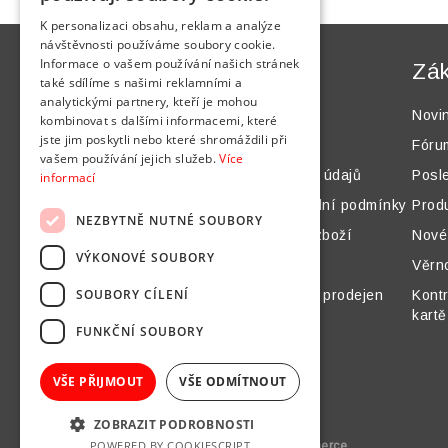
K personalizaci obsahu, reklam a analýze
návštěvnosti používáme soubory cookie.
Informace o vašem používání našich stránek
Informace
Zák
také sdílíme s našimi reklamními a
analytickými partnery, kteří je mohou
Mapa webu
Novi
kombinovat s dalšími informacemi, které
jste jim poskytli nebo které shromáždili při
Jak nakupovat
Fóru
vašem používání jejich služeb.
Více
Ochrana osobních údajů
Posl
informací
Všeobecné obchodní podmínky
Prod
NEZBYTNĚ NUTNÉ SOUBORY
Doprava a platba zboží
Nové
VÝKONOVÉ SOUBORY
O nás
Věrn
SOUBORY CÍLENÍ
Virtuální prohlídka prodejen
Kontr
kartě
Kontakt
FUNKČNÍ SOUBORY
Napište nám
VŠE PŘIJMOUT
VŠE ODMÍTNOUT
ZOBRAZIT PODROBNOSTI
POWERED BY COOKIESCRIPT
Powered by
nopCommerce