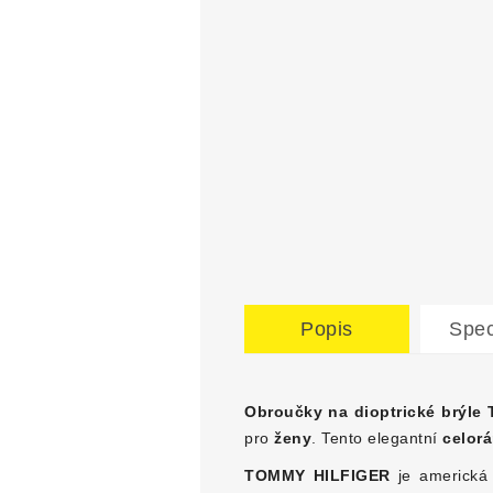
Popis
Spec
Obroučky na dioptrické brýle
pro
ženy
. Tento elegantní
celor
TOMMY HILFIGER
je americká