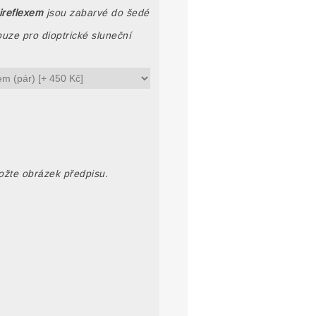
ireflexem
jsou zabarvé do šedé
uze pro dioptrické sluneční
ložte obrázek předpisu.