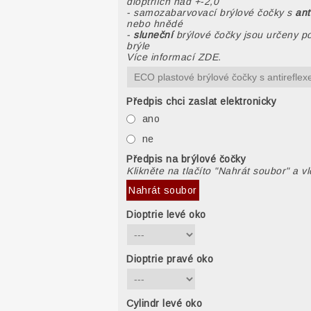
dioptriích nad +-2,0
- samozabarvovací brýlové čočky s
ant
nebo hnědé
-
sluneční
brýlové čočky jsou určeny po
brýle
Více informací ZDE.
Předpis chci zaslat elektronicky
ano
ne
Předpis na brýlové čočky
Klikněte na tlačíto "Nahrát soubor" a v
Nahrát soubor
Dioptrie levé oko
Dioptrie pravé oko
Cylindr levé oko