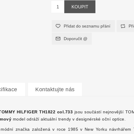
ifikace
Kontaktujte nás
TOMMY HILFIGER TH1822 col.733
jsou součástí nejnovější T
ámový
model odráží aktuální trendy v designérské oční optice.
 módní značka založená v roce 1985 v New Yorku návrhářem T