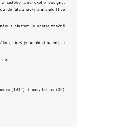
u a čistého amerického designu.
 identitu značky a iniciálu H ve
nání s plastem je acetát značně
kna, který je součástí balení, je
brné.
ámové
(1412)
,
tommy hilfiger
(32)