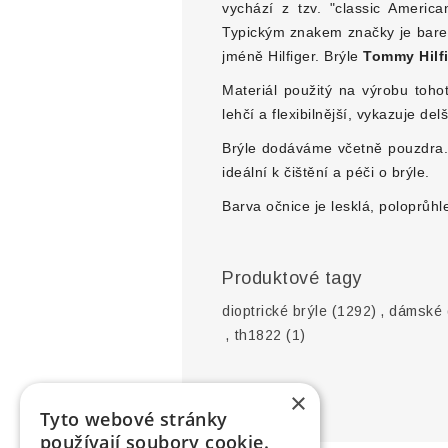
vychází z tzv. "classic Americ
Typickým znakem značky je barev
jméně Hilfiger. Brýle
Tommy Hilf
Materiál použitý na výrobu toh
lehčí a flexibilnější, vykazuje de
Brýle dodáváme včetně pouzdra. B
ideální k čištění a péči o brýle.
Barva očnice je lesklá, poloprůhl
Produktové tagy
dioptrické brýle
(1292)
,
dámské d
,
th1822
(1)
×
Tyto webové stránky
používají soubory cookie.