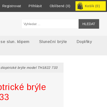
Registrovat
Přihlásit
Oblíbené
(0)
Košík
(0)
 se slun. klipem
Sluneční brýle
Doplňky
 dioptrické brýle model TH1822 733
trické brýle
33