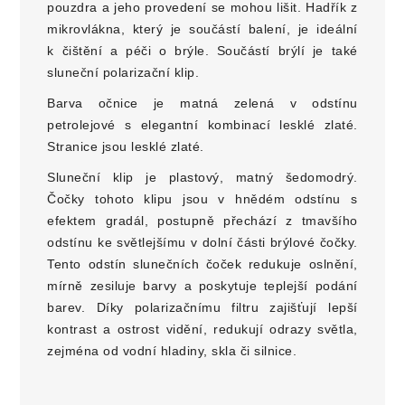
pouzdra a jeho provedení se mohou lišit. Hadřík z
mikrovlákna, který je součástí balení, je ideální
k čištění a péči o brýle. Součástí brýlí je také
sluneční polarizační klip.
Barva očnice je matná zelená v odstínu
petrolejové s elegantní kombinací lesklé zlaté.
Stranice jsou lesklé zlaté.
Sluneční klip je plastový, matný šedomodrý.
Čočky tohoto klipu jsou v hnědém odstínu s
efektem gradál, postupně přechází z tmavšího
odstínu ke světlejšímu v dolní části brýlové čočky.
Tento odstín slunečních čoček redukuje oslnění,
mírně zesiluje barvy a poskytuje teplejší podání
barev. Díky polarizačnímu filtru zajišťují lepší
kontrast a ostrost vidění, redukují odrazy světla,
zejména od vodní hladiny, skla či silnice.