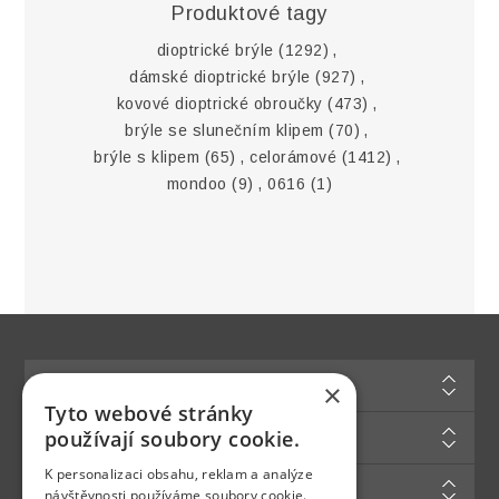
Produktové tagy
dioptrické brýle
(1292)
,
dámské dioptrické brýle
(927)
,
kovové dioptrické obroučky
(473)
,
brýle se slunečním klipem
(70)
,
brýle s klipem
(65)
,
celorámové
(1412)
,
mondoo
(9)
,
0616
(1)
Informace
×
Tyto webové stránky
Zákaznická podpora
používají soubory cookie.
K personalizaci obsahu, reklam a analýze
Můj účet
návštěvnosti používáme soubory cookie.