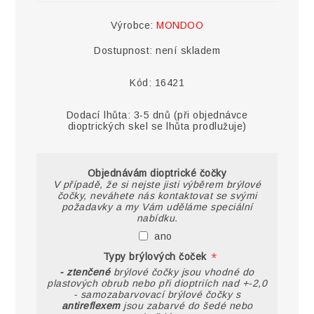
Výrobce:
MONDOO
Dostupnost:
není skladem
Kód:
16421
Dodací lhůta:
3-5 dnů (při objednávce
dioptrických skel se lhůta prodlužuje)
Objednávám dioptrické čočky
V případě, že si nejste jisti výběrem brýlové
čočky, neváhete nás kontaktovat se svými
požadavky a my Vám uděláme speciální
nabídku.
ano
*
Typy brýlových čoček
- ztenčené
brýlové čočky jsou vhodné do
plastových obrub nebo při dioptriích nad +-2,0
- samozabarvovací brýlové čočky s
antireflexem
jsou zabarvé do šedé nebo