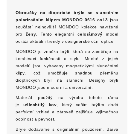
Obroučky na dioptrické brýle se slunečním
polarizačním klipem MONDOO 0616 col.3
jsou
součástí nejnovější MONDOO kolekce navržené
pro
ženy
. Tento elegantní
celo
rámový
model
odráží aktuální trendy v designérské oční optice.
MONDOO je značka brýlí, která se zaměřuje na
kombinaci funkčnosti a stylu. Mnohé z jejich
modelů jsou vybaveny magnetickými slunečními
klipy, což umožňuje snadnou přeměnu
dioptrických brýlí na sluneční. Designy brýlí
MONDOO jsou moderní a univerzální.
Materiál použitý na výrobu tohoto rámu
je
ušlechtilý kov
, který vašim brýlím dodá
perfektní vzhled a zároveň zajišťuje výjimečnou
odolnost a pevnost.
Brýle dodáváme s originálním pouzdrem. Barva