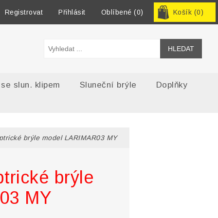
Registrovat
Přihlásit
Oblíbené
(0)
Košík
(0)
 se slun. klipem
Sluneční brýle
Doplňky
optrické brýle model LARIMAR03 MY
trické brýle
03 MY