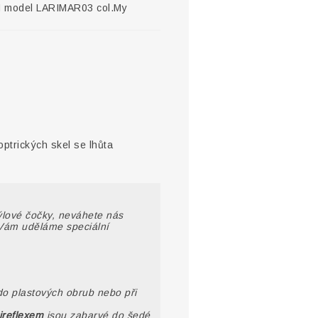
N model LARIMAR03 col.My
optrických skel se lhůta
rýlové čočky, neváhete nás
Vám uděláme speciální
do plastových obrub nebo při
ireflexem
jsou zabarvé do šedé