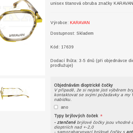
unisex titanová obruba značky KARAVA
Výrobce:
KARAVAN
Dostupnost:
Skladem
Kód:
17639
Dodací lhůta:
3-5 dnů (při objednávce di
prodlužuje)
Objednávám dioptrické čočky
V případě, že si nejste jisti výběrem b
kontaktovat se svými požadavky a my 
nabídku.
ano
*
Typy brýlových čoček
- ztenčené
brýlové čočky jsou vhodné 
dioptriích nad +-2,0
- samozabarvovací brýlové čočky s
ant