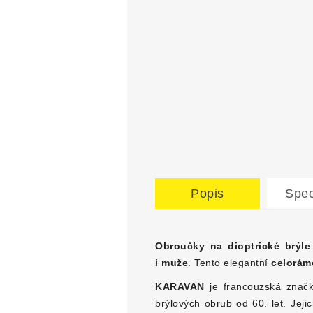
Popis
Spec
Obroučky na dioptrické brýle
i muže
. Tento elegantní
celorám
KARAVAN
je francouzská značka
brýlových obrub od 60. let.
Jeji