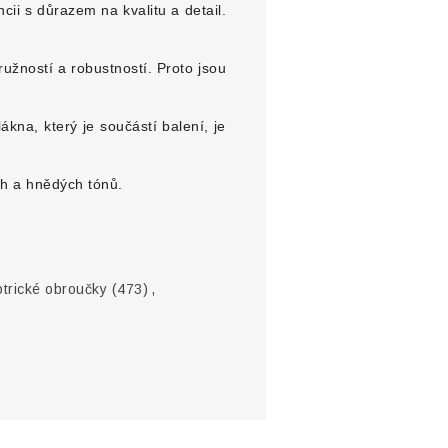
ii s důrazem na kvalitu a detail.
ružností a robustností. Proto jsou
kna, který je součástí balení, je
ch a hnědých tónů.
ptrické obroučky
(473)
,