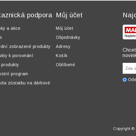
aznická podpora
Můj účet
Naj
nky a akce
Můj účet
m
Objednávky
ední zobrazené produkty
Adresy
Chcet
novin
ukty k porovnání
Košík
 produkty
Oblíbené
ostní program
Ode
ola zůstatku na dárkové
Copyright © 