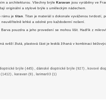
ím a architekturou.
Všechny brýle
Karavan
jsou vyráběny ve Franc
edají originální a stylové brýle s uměleckým nádechem.
to rámu je
titan
. Titan je materiál s dokonale vyváženou tvrdostí, p
 neuvěřitelně lehké a odolné pro každodenní nošení.
arva pouzdra a jeho provedení se mohou lišit. Hadřík z mikrovlá
ná svěží žlutá, plastová část je lesklá žíhaná v kombinaci béžový
ioptrické brýle
(445)
,
dámské dioptrické brýle
(927)
,
kovové dio
(1412)
,
karavan
(9)
,
larimar03
(1)