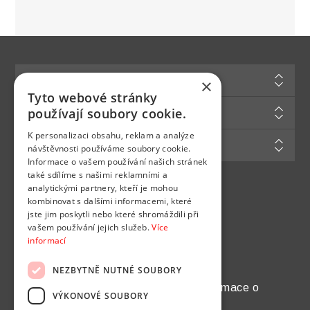
Informace
×
Tyto webové stránky
Zákaznická podpora
používají soubory cookie.
K personalizaci obsahu, reklam a analýze
Můj účet
návštěvnosti používáme soubory cookie.
Informace o vašem používání našich stránek
také sdílíme s našimi reklamními a
analytickými partnery, kteří je mohou
Najdete nás na
kombinovat s dalšími informacemi, které
jste jim poskytli nebo které shromáždili při
vašem používání jejich služeb.
Více
informací
NEZBYTNĚ NUTNÉ SOUBORY
Chcete pravidelně dostávat informace o
VÝKONOVÉ SOUBORY
novinkách a akcích?