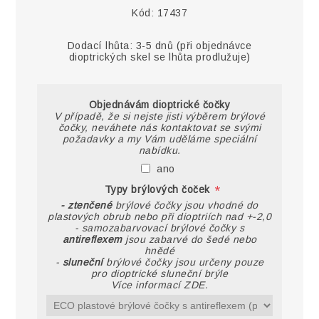
Kód:
17437
Dodací lhůta:
3-5 dnů (při objednávce
dioptrických skel se lhůta prodlužuje)
Objednávám dioptrické čočky
V případě, že si nejste jisti výběrem brýlové
čočky, neváhete nás kontaktovat se svými
požadavky a my Vám uděláme speciální
nabídku.
ano
*
Typy brýlových čoček
- ztenčené
brýlové čočky jsou vhodné do
plastových obrub nebo při dioptriích nad +-2,0
- samozabarvovací brýlové čočky s
antireflexem
jsou zabarvé do šedé nebo
hnědé
-
sluneční
brýlové čočky jsou určeny pouze
pro dioptrické sluneční brýle
Více informací ZDE.