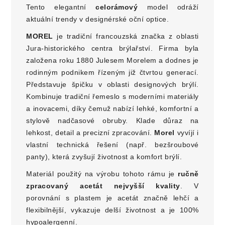
Tento elegantní
celorámový
model odráží
aktuální trendy v designérské oční optice.
MOREL
je tradiční francouzská značka z oblasti
Jura-historického centra brýlařství. Firma byla
založena roku 1880 Julesem Morelem a dodnes je
rodinným podnikem řízeným již čtvrtou generací.
Představuje špičku v oblasti designových brýlí.
Kombinuje tradiční řemeslo s moderními materiály
a inovacemi, díky čemuž nabízí lehké, komfortní a
stylově nadčasové obruby. Klade důraz na
lehkost, detail a precizní zpracování.
Morel
vyvíjí i
vlastní technická řešení (např. bezšroubové
panty), která zvyšují životnost a komfort brýlí.
Materiál použitý na výrobu tohoto rámu je
ručně
zpracovaný acetát nejvyšší kvality
. V
porovnání s plastem je acetát značně lehčí a
flexibilnější, vykazuje delší životnost a je 100%
hypoalergenní.