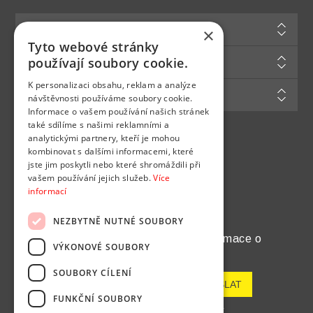
Informace
×
Tyto webové stránky
Zákaznická podpora
používají soubory cookie.
K personalizaci obsahu, reklam a analýze
Můj účet
návštěvnosti používáme soubory cookie.
Informace o vašem používání našich stránek
také sdílíme s našimi reklamními a
analytickými partnery, kteří je mohou
Najdete nás na
kombinovat s dalšími informacemi, které
jste jim poskytli nebo které shromáždili při
vašem používání jejich služeb.
Více
informací
NEZBYTNĚ NUTNÉ SOUBORY
Chcete pravidelně dostávat informace o
VÝKONOVÉ SOUBORY
novinkách a akcích?
SOUBORY CÍLENÍ
FUNKČNÍ SOUBORY
Odeslat
Odhlásit odběr