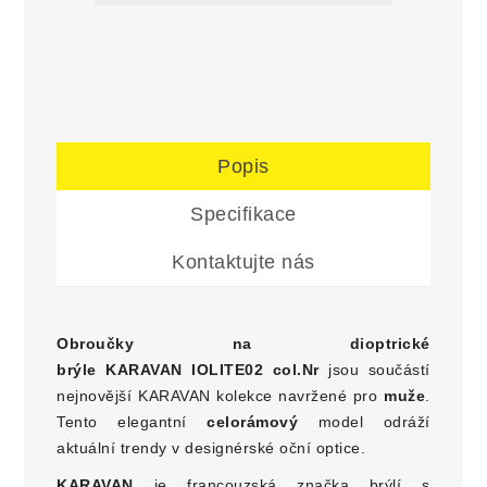
Popis
Specifikace
Kontaktujte nás
Obroučky na dioptrické
brýle
KARAVAN IOLITE02 col.Nr
jsou součástí
nejnovější KARAVAN kolekce navržené pro
muže
.
Tento elegantní
celorámový
model odráží
aktuální trendy v designérské oční optice.
KARAVAN
je francouzská značka brýlí s