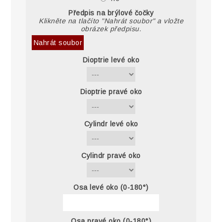
Předpis na brýlové čočky
Klikněte na tlačíto "Nahrát soubor" a vložte
obrázek předpisu.
Nahrát soubor
Dioptrie levé oko
Dioptrie pravé oko
Cylindr levé oko
Cylindr pravé oko
Osa levé oko (0-180°)
Osa pravé oko (0-180°)