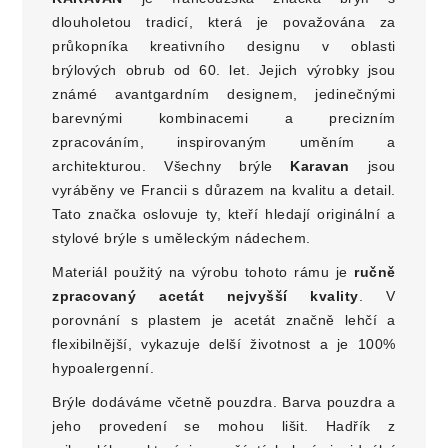
dlouholetou tradicí, která je považována za
průkopníka kreativního designu v oblasti
brýlových obrub od 60. let.
Jejich výrobky jsou
známé avantgardním designem, jedinečnými
barevnými kombinacemi a precizním
zpracováním, inspirovaným uměním a
architekturou.
Všechny brýle
Karavan
jsou
vyráběny ve Francii s důrazem na kvalitu a detail.
Tato značka oslovuje ty, kteří hledají originální a
stylové brýle s uměleckým nádechem.
Materiál použitý na výrobu tohoto rámu je
ručně
zpracovaný acetát nejvyšší kvality
. V
porovnání s plastem je acetát značně lehčí a
flexibilnější, vykazuje delší životnost a je 100%
hypoalergenní.
Brýle dodáváme včetně pouzdra. Barva pouzdra a
jeho provedení se mohou lišit. Hadřík z