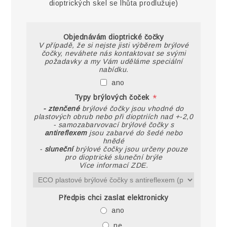
dioptrických skel se lhůta prodlužuje)
Objednávám dioptrické čočky
V případě, že si nejste jisti výběrem brýlové
čočky, neváhete nás kontaktovat se svými
požadavky a my Vám uděláme speciální
nabídku.
ano
*
Typy brýlových čoček
- ztenčené
brýlové čočky jsou vhodné do
plastových obrub nebo při dioptriích nad +-2,0
- samozabarvovací brýlové čočky s
antireflexem
jsou zabarvé do šedé nebo
hnědé
-
sluneční
brýlové čočky jsou určeny pouze
pro dioptrické sluneční brýle
Více informací ZDE.
Předpis chci zaslat elektronicky
ano
ne