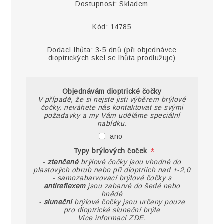
Dostupnost:
Skladem
Kód:
14785
Dodací lhůta:
3-5 dnů (při objednávce
dioptrických skel se lhůta prodlužuje)
Objednávám dioptrické čočky
V případě, že si nejste jisti výběrem brýlové
čočky, neváhete nás kontaktovat se svými
požadavky a my Vám uděláme speciální
nabídku.
ano
*
Typy brýlových čoček
- ztenčené
brýlové čočky jsou vhodné do
plastových obrub nebo při dioptriích nad +-2,0
- samozabarvovací brýlové čočky s
antireflexem
jsou zabarvé do šedé nebo
hnědé
-
sluneční
brýlové čočky jsou určeny pouze
pro dioptrické sluneční brýle
Více informací ZDE.