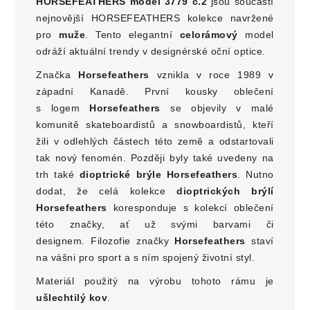
HORSEFEATHERS model 3779 c.2
jsou součástí
nejnovější HORSEFEATHERS kolekce navržené
pro
muže
. Tento elegantní
celo
rámový
model
odráží aktuální trendy v designérské oční optice.
Značka
Horsefeathers
vznikla v roce 1989 v
západní Kanadě. První kousky oblečení
s logem
Horsefeathers
se objevily v malé
komunitě skateboardistů a snowboardistů, kteří
žili v odlehlých částech této země a odstartovali
tak nový fenomén. Později byly také uvedeny na
trh také
dioptrické brýle Horsefeathers
. Nutno
dodat, že celá kolekce
dioptrických brýlí
Horsefeathers
koresponduje s kolekcí oblečení
této značky, ať už svými barvami či
designem. Filozofie značky
Horsefeathers
staví
na vášni pro sport a s ním spojený životní styl.
Materiál použitý na výrobu tohoto rámu je
ušlechtilý kov
.