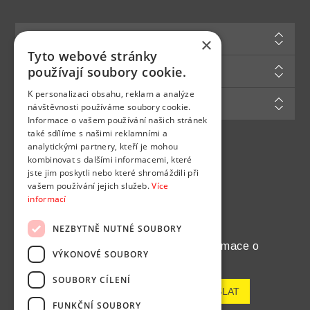
Informace
×
Tyto webové stránky
Zákaznická podpora
používají soubory cookie.
K personalizaci obsahu, reklam a analýze
Můj účet
návštěvnosti používáme soubory cookie.
Informace o vašem používání našich stránek
také sdílíme s našimi reklamními a
analytickými partnery, kteří je mohou
Najdete nás na
kombinovat s dalšími informacemi, které
jste jim poskytli nebo které shromáždili při
vašem používání jejich služeb.
Více
informací
NEZBYTNĚ NUTNÉ SOUBORY
Chcete pravidelně dostávat informace o
VÝKONOVÉ SOUBORY
novinkách a akcích?
SOUBORY CÍLENÍ
FUNKČNÍ SOUBORY