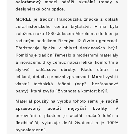
celorámový
model odráží aktuální trendy v
designérské oční optice.
MOREL
je tradiční francouzská značka z oblasti
Jura-historického centra brýlařství. Firma byla
založena roku 1880 Julesem Morelem a dodnes je
rodinným podnikem řízeným již čtvrtou generací.
Představuje špičku v oblasti designových brýlí.
Kombinuje tradiční řemeslo s moderními materiály
a inovacemi, díky čemuž nabízí lehké, komfortní a
stylově nadčasové obruby. Klade důraz na
lehkost, detail a precizní zpracování.
Morel
vyvíjí i
vlastní technická řešení (např. bezšroubové
panty), která zvyšují životnost a komfort brýlí.
Materiál použitý na výrobu tohoto rámu je
ručně
zpracovaný acetát nejvyšší kvality
. V
porovnání s plastem je acetát značně lehčí a
flexibilnější, vykazuje delší životnost a je 100%
hypoalergenní.