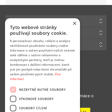
Informace
×
Tyto webové stránky
Zákaznická podpora
používají soubory cookie.
K personalizaci obsahu, reklam a analýze
Můj účet
návštěvnosti používáme soubory cookie.
Informace o vašem používání našich stránek
také sdílíme s našimi reklamními a
analytickými partnery, kteří je mohou
Najdete nás na
kombinovat s dalšími informacemi, které
jste jim poskytli nebo které shromáždili při
vašem používání jejich služeb.
Více
informací
NEZBYTNĚ NUTNÉ SOUBORY
Chcete pravidelně dostávat informace o
VÝKONOVÉ SOUBORY
novinkách a akcích?
SOUBORY CÍLENÍ