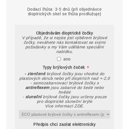
Dodací lhůta:
3-5 dnů (při objednávce
dioptrických skel se lhůta prodlužuje)
Objednávám dioptrické čočky
V případě, že si nejste jisti výběrem brýlové
čočky, neváhete nás kontaktovat se svými
požadavky a my Vám uděláme speciální
nabídku.
ano
*
Typy brýlových čoček
- ztenčené
brýlové čočky jsou vhodné do
plastových obrub nebo při dioptriích nad +-2,0
- samozabarvovací brýlové čočky s
antireflexem
jsou zabarvé do šedé nebo
hnědé
-
sluneční
brýlové čočky jsou určeny pouze
pro dioptrické sluneční brýle
Více informací ZDE.
Předpis chci zaslat elektronicky