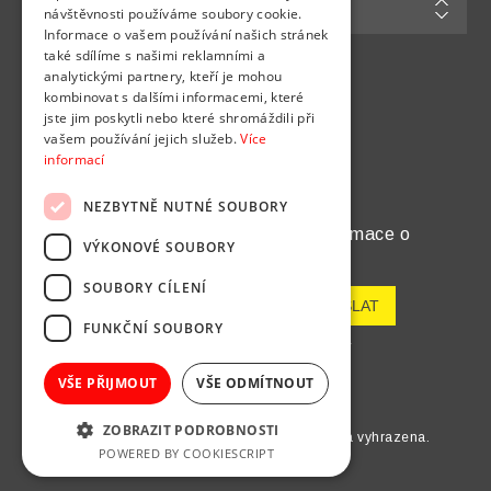
Můj účet
návštěvnosti používáme soubory cookie.
Informace o vašem používání našich stránek
také sdílíme s našimi reklamními a
analytickými partnery, kteří je mohou
Najdete nás na
kombinovat s dalšími informacemi, které
jste jim poskytli nebo které shromáždili při
vašem používání jejich služeb.
Více
informací
NEZBYTNĚ NUTNÉ SOUBORY
Chcete pravidelně dostávat informace o
VÝKONOVÉ SOUBORY
novinkách a akcích?
SOUBORY CÍLENÍ
FUNKČNÍ SOUBORY
Odeslat
Odhlásit odběr
VŠE PŘIJMOUT
VŠE ODMÍTNOUT
ZOBRAZIT PODROBNOSTI
Copyright © 2026 Optika Zlín. Všechna práva vyhrazena.
POWERED BY COOKIESCRIPT
Powered by
nopCommerce