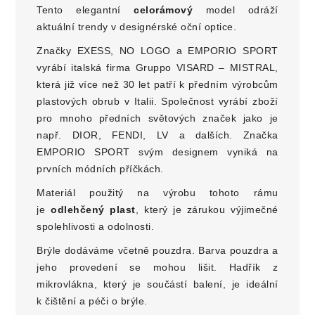
Tento elegantní
celorámový
model odráží
aktuální trendy v designérské oční optice.
Značky EXESS, NO LOGO a EMPORIO SPORT
vyrábí italská firma Gruppo VISARD – MISTRAL,
která již více než 30 let patří k předním výrobcům
plastových obrub v Italii. Společnost vyrábí zboží
pro mnoho předních světových značek jako je
např. DIOR, FENDI, LV a dalších. Značka
EMPORIO SPORT svým designem vyniká na
prvních módních příčkách.
Materiál použitý na výrobu tohoto rámu
je
odlehčený plast
, který je zárukou výjimečné
spolehlivosti a odolnosti.
Brýle dodáváme včetně pouzdra. Barva pouzdra a
jeho provedení se mohou lišit. Hadřík z
mikrovlákna, který je součástí balení, je ideální
k čištění a péči o brýle.