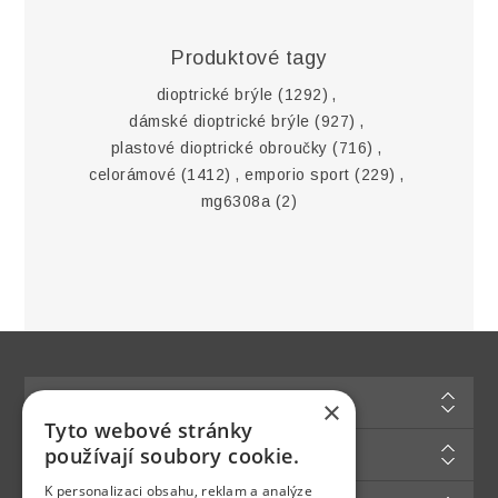
Produktové tagy
dioptrické brýle
(1292)
,
dámské dioptrické brýle
(927)
,
plastové dioptrické obroučky
(716)
,
celorámové
(1412)
,
emporio sport
(229)
,
mg6308a
(2)
Informace
×
Tyto webové stránky
Zákaznická podpora
používají soubory cookie.
K personalizaci obsahu, reklam a analýze