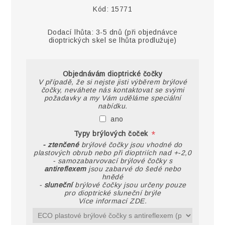
Kód:
15771
Dodací lhůta:
3-5 dnů (při objednávce
dioptrických skel se lhůta prodlužuje)
Objednávám dioptrické čočky
V případě, že si nejste jisti výběrem brýlové
čočky, neváhete nás kontaktovat se svými
požadavky a my Vám uděláme speciální
nabídku.
ano
*
Typy brýlových čoček
- ztenčené
brýlové čočky jsou vhodné do
plastových obrub nebo při dioptriích nad +-2,0
- samozabarvovací brýlové čočky s
antireflexem
jsou zabarvé do šedé nebo
hnědé
-
sluneční
brýlové čočky jsou určeny pouze
pro dioptrické sluneční brýle
Více informací ZDE.