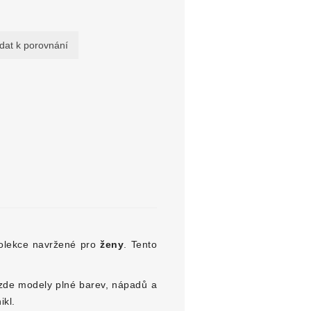
olekce navržené pro
ženy
. Tento
 zde modely plné barev, nápadů a
ikl.