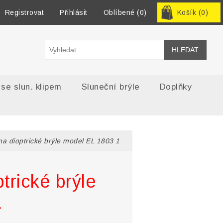
Registrovat
Přihlásit
Oblíbené
(0)
Košík
(0)
 se slun. klipem
Sluneční brýle
Doplňky
na dioptrické brýle model EL 1803 1
trické brýle
1