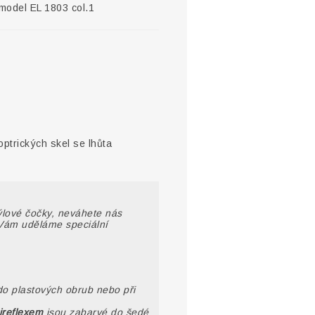
odel EL 1803 col.1
optrických skel se lhůta
rýlové čočky, neváhete nás
Vám uděláme speciální
do plastových obrub nebo při
ireflexem
jsou zabarvé do šedé