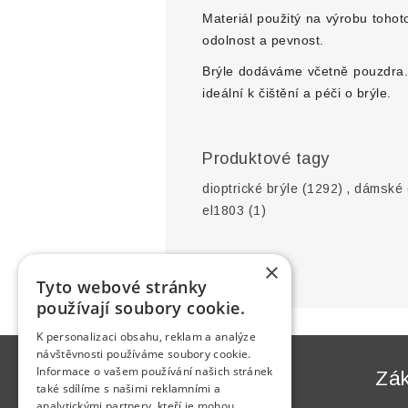
Materiál použitý na výrobu toho
odolnost a pevnost.
Brýle dodáváme včetně pouzdra. B
ideální k čištění a péči o brýle.
Produktové tagy
dioptrické brýle
(1292)
,
dámské d
el1803
(1)
×
Tyto webové stránky
používají soubory cookie.
K personalizaci obsahu, reklam a analýze
návštěvnosti používáme soubory cookie.
Informace o vašem používání našich stránek
Informace
Zák
také sdílíme s našimi reklamními a
analytickými partnery, kteří je mohou