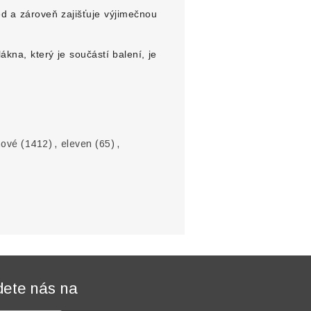
ed a zároveň zajišťuje výjimečnou
kna, který je součástí balení, je
mové
(1412)
,
eleven
(65)
,
dete nás na