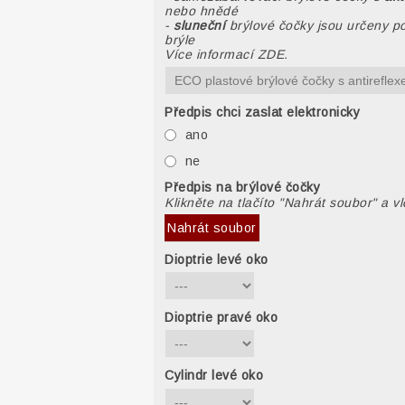
nebo hnědé
-
sluneční
brýlové čočky jsou určeny po
brýle
Více informací ZDE.
Předpis chci zaslat elektronicky
ano
ne
Předpis na brýlové čočky
Klikněte na tlačíto "Nahrát soubor" a v
Nahrát soubor
Dioptrie levé oko
Dioptrie pravé oko
Cylindr levé oko