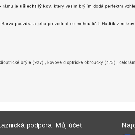
to rámu je
ušlechtilý kov
, který vašim brýlím dodá perfektní vzhl
arva pouzdra a jeho provedení se mohou lišit. Hadřík z mikrovlá
ioptrické brýle
(927)
,
kovové dioptrické obroučky
(473)
,
celorá
aznická podpora
Můj účet
Naj