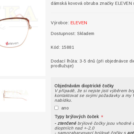
dámská kovová obruba značky ELEVEN m
Výrobce:
ELEVEN
Dostupnost:
Skladem
Kód:
15881
Dodací lhůta:
3-5 dnů (při objednávce di
prodlužuje)
Objednávám dioptrické čočky
V případě, že si nejste jisti výběrem b
kontaktovat se svými požadavky a my 
nabídku.
ano
*
Typy brýlových čoček
- ztenčené
brýlové čočky jsou vhodné 
dioptriích nad +-2,0
- samozabarvovací brýlové čočky s
ant