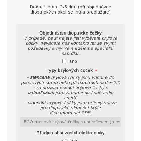
Dodací lhůta:
3-5 dnů (při objednávce
dioptrických skel se lhůta prodlužuje)
Objednávám dioptrické čočky
V případě, že si nejste jisti výběrem brýlové
čočky, neváhete nás kontaktovat se svými
požadavky a my Vám uděláme speciální
nabídku.
ano
*
Typy brýlových čoček
- ztenčené
brýlové čočky jsou vhodné do
plastových obrub nebo při dioptriích nad +-2,0
- samozabarvovací brýlové čočky s
antireflexem
jsou zabarvé do šedé nebo
hnědé
-
sluneční
brýlové čočky jsou určeny pouze
pro dioptrické sluneční brýle
Více informací ZDE.
Předpis chci zaslat elektronicky
ano