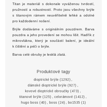
Titan je materiál s dokonale vyváženou tvrdostí,
pružností a robustností. Proto jsou všechny brýle
s titanovým rámem neuvěřitelně lehké a odolné
pro každodenní nošení.
Brýle dodáváme s originálním pouzdrem. Barva
pouzdra a jeho provedení se mohou lišit. Hadřík z
mikrovlákna, který je součástí balení, je ideální
k čištění a péči o brýle.
Barva celé obruby je lesklá zlatá.
Produktové tagy
dioptrické brýle
(1292)
,
dámské dioptrické brýle
(927)
,
kovové dioptrické obroučky
(473)
,
titanové brýle
(125)
,
celorámové
(1412)
,
hugo boss
(40)
,
boss
(24)
,
bo1535
(1)