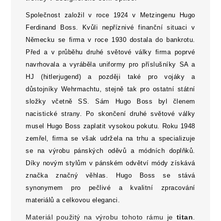
Společnost založil v roc
e 1924
v
Metzingenu
Hugo
Ferdinand Boss
. Kvůli nepříznivé finanční situaci v
Německu se firma v roce 1930 dostala do bankrotu.
Před a v průběhu
druhé světové války
firma poprvé
navrhovala a vyráběla uniformy pro příslušníky
SA
a
HJ (
hitlerjugend
) a později také pro vojáky a
důstojníky
Wehrmachtu
, stejně tak pro ostatní státní
složky včetně
SS
. Sám Hugo Boss byl členem
nacistické strany. Po skončení druhé světové války
musel Hugo Boss zaplatit vysokou pokutu. Roku 1948
zemřel, firma se však udržela na trhu a specializuje
se na výrobu pánských oděvů a módních doplňků.
Díky novým stylům v pánském odvětví módy získává
značka značný věhlas. Hugo Boss se stává
synonymem pro pečlivé a kvalitní zpracování
materiálů a celkovou eleganci.
Materiál použitý na výrobu tohoto rámu je
titan
.