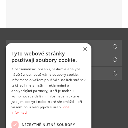
Informace
×
Tyto webové stránky
Zákaznická podpora
používají soubory cookie.
K personalizaci obsahu, reklam a analýze
Můj účet
návštěvnosti používáme soubory cookie.
Informace o vašem používání našich stránek
také sdílíme s našimi reklamními a
analytickými partnery, kteří je mohou
Najdete nás na
kombinovat s dalšími informacemi, které
jste jim poskytli nebo které shromáždili při
vašem používání jejich služeb.
Více
informací
NEZBYTNĚ NUTNÉ SOUBORY