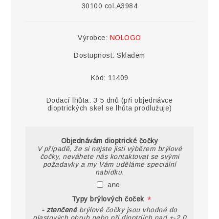
30100 col.A3984
Výrobce:
NOLOGO
Dostupnost:
Skladem
Kód:
11409
Dodací lhůta:
3-5 dnů (při objednávce
dioptrických skel se lhůta prodlužuje)
Objednávám dioptrické čočky
V případě, že si nejste jisti výběrem brýlové
čočky, neváhete nás kontaktovat se svými
požadavky a my Vám uděláme speciální
nabídku.
ano
*
Typy brýlových čoček
- ztenčené
brýlové čočky jsou vhodné do
plastových obrub nebo při dioptriích nad +-2,0