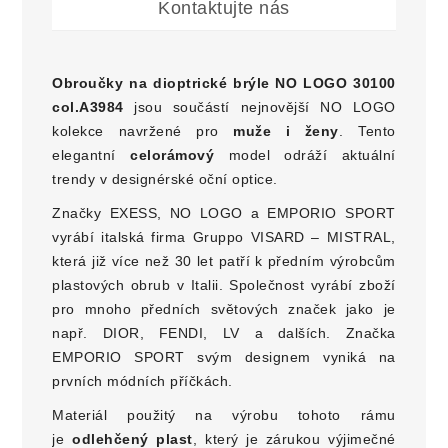
Kontaktujte nás
Obroučky na dioptrické brýle
NO LOGO 30100
col.A3984
jsou součástí nejnovější NO LOGO
kolekce navržené pro
muže i ženy
. Tento
elegantní
celorámový
model odráží aktuální
trendy v designérské oční optice.
Značky EXESS, NO LOGO a EMPORIO SPORT
vyrábí italská firma Gruppo VISARD – MISTRAL,
která již více než 30 let patří k předním výrobcům
plastových obrub v Italii. Společnost vyrábí zboží
pro mnoho předních světových značek jako je
např. DIOR, FENDI, LV a dalších. Značka
EMPORIO SPORT svým designem vyniká na
prvních módních příčkách.
Materiál použitý na výrobu tohoto rámu
je
odlehčený plast
, který je zárukou výjimečné