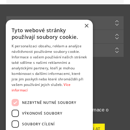
Informace
×
Tyto webové stránky
Zákaznická podpora
používají soubory cookie.
K personalizaci obsahu, reklam a analýze
Můj účet
návštěvnosti používáme soubory cookie.
Informace o vašem používání našich stránek
také sdílíme s našimi reklamními a
analytickými partnery, kteří je mohou
Najdete nás na
kombinovat s dalšími informacemi, které
jste jim poskytli nebo které shromáždili při
vašem používání jejich služeb.
Více
informací
NEZBYTNĚ NUTNÉ SOUBORY
Chcete pravidelně dostávat informace o
VÝKONOVÉ SOUBORY
novinkách a akcích?
SOUBORY CÍLENÍ