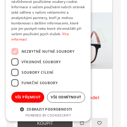
návštěvnosti používáme soubory cookie.
Informace o vašem používání našich stránek
také sdílíme s našimi reklamními a
analytickými partnery, kteří je mohou
kombinovat s dalšími informacemi, které
jste jim poskytli nebo které shromáždili při
vašem používání jejich služeb.
Více
informací
NEZBYTNĚ NUTNÉ SOUBORY
VÝKONOVÉ SOUBORY
SOUBORY CÍLENÍ
FUNKČNÍ SOUBORY
VŠE PŘIJMOUT
VŠE ODMÍTNOUT
obroučky na dioptrické brýle model
SWAA103 01
ZOBRAZIT PODROBNOSTI
2 390 Kč s DPH
POWERED BY COOKIESCRIPT