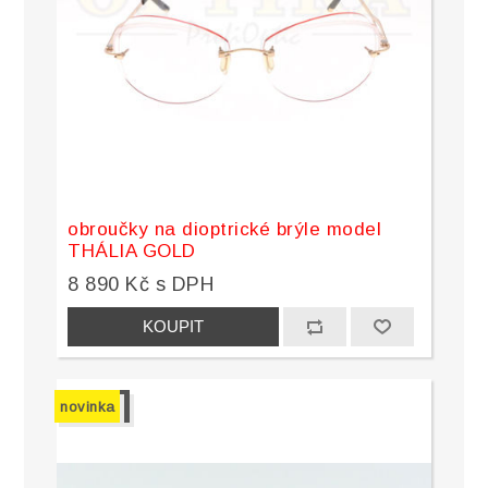
obroučky na dioptrické brýle model
THÁLIA GOLD
8 890 Kč s DPH
prodáno
novinka