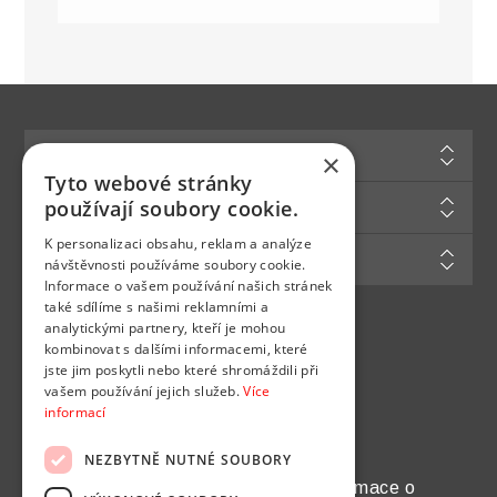
Informace
×
Tyto webové stránky
Zákaznická podpora
používají soubory cookie.
K personalizaci obsahu, reklam a analýze
Můj účet
návštěvnosti používáme soubory cookie.
Informace o vašem používání našich stránek
také sdílíme s našimi reklamními a
analytickými partnery, kteří je mohou
Najdete nás na
kombinovat s dalšími informacemi, které
jste jim poskytli nebo které shromáždili při
vašem používání jejich služeb.
Více
informací
NEZBYTNĚ NUTNÉ SOUBORY
Chcete pravidelně dostávat informace o