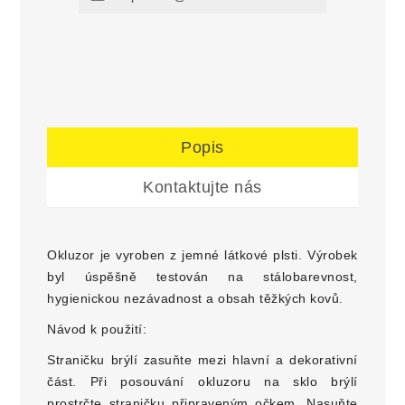
Popis
Kontaktujte nás
Okluzor je vyroben z jemné látkové plsti. Výrobek
byl úspěšně testován na stálobarevnost,
hygienickou nezávadnost a obsah těžkých kovů.
Návod k použití:
Straničku brýlí zasuňte mezi hlavní a dekorativní
část. Při posouvání okluzoru na sklo brýlí
prostrčte straničku připraveným očkem. Nasuňte