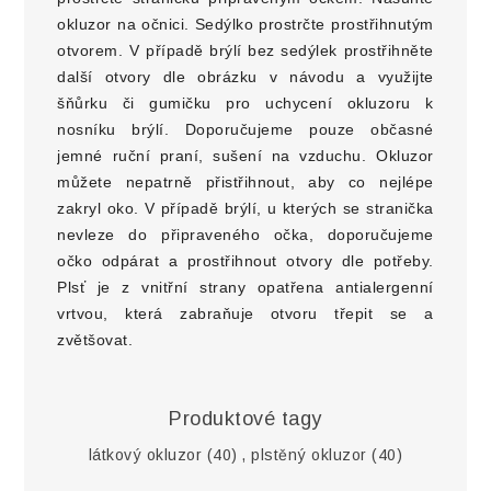
okluzor na očnici. Sedýlko prostrčte prostřihnutým
otvorem. V případě brýlí bez sedýlek prostřihněte
další otvory dle obrázku v návodu a využijte
šňůrku či gumičku pro uchycení okluzoru k
nosníku brýlí. Doporučujeme pouze občasné
jemné ruční praní, sušení na vzduchu. Okluzor
můžete nepatrně přistřihnout, aby co nejlépe
zakryl oko. V případě brýlí, u kterých se stranička
nevleze do připraveného očka, doporučujeme
očko odpárat a prostřihnout otvory dle potřeby.
Plsť je z vnitřní strany opatřena antialergenní
vrtvou, která zabraňuje otvoru třepit se a
zvětšovat.
Produktové tagy
látkový okluzor
(40)
,
plstěný okluzor
(40)