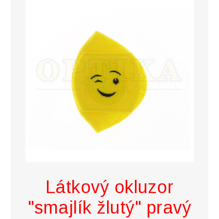
Látkový okluzor
"smajlík žlutý" pravý