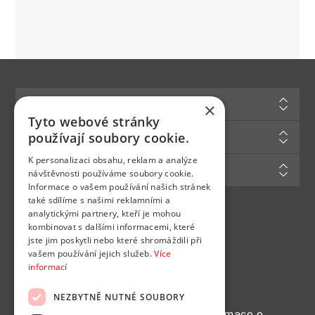
Informace
×
Tyto webové stránky
Zákaznická podpora
používají soubory cookie.
K personalizaci obsahu, reklam a analýze
Můj účet
návštěvnosti používáme soubory cookie.
Informace o vašem používání našich stránek
také sdílíme s našimi reklamními a
analytickými partnery, kteří je mohou
Najdete nás na
kombinovat s dalšími informacemi, které
jste jim poskytli nebo které shromáždili při
vašem používání jejich služeb.
Více
informací
NEZBYTNĚ NUTNÉ SOUBORY
Chcete pravidelně dostávat informace o