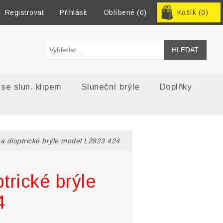
Registrovat
Přihlásit
Oblíbené
(0)
Košík
(0)
 se slun. klipem
Sluneční brýle
Doplňky
a dioptrické brýle model L2823 424
trické brýle
4