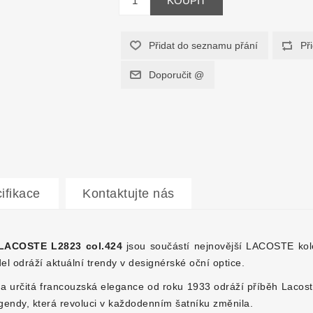
ifikace
Kontaktujte nás
 LACOSTE L2823 col.424
jsou součástí nejnovější LACOSTE ko
l odráží aktuální trendy v designérské oční optice.
 a určitá francouzská elegance o
d roku 1933 odráží příběh Lacost
gendy, která revoluci v každodenním šatníku změnila.