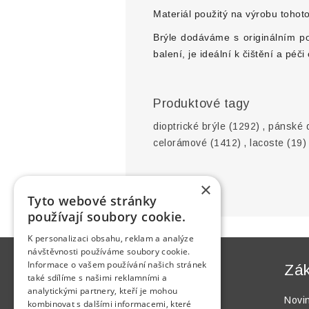
Materiál použitý na výrobu tohot
Brýle dodáváme s originálním po
balení, je ideální k čištění a péči 
Produktové tagy
dioptrické brýle
(1292)
,
pánské d
celorámové
(1412)
,
lacoste
(19)
×
Tyto webové stránky
používají soubory cookie.
K personalizaci obsahu, reklam a analýze
návštěvnosti používáme soubory cookie.
Informace o vašem používání našich stránek
Informace
Zák
také sdílíme s našimi reklamními a
analytickými partnery, kteří je mohou
Mapa webu
Novi
kombinovat s dalšími informacemi, které