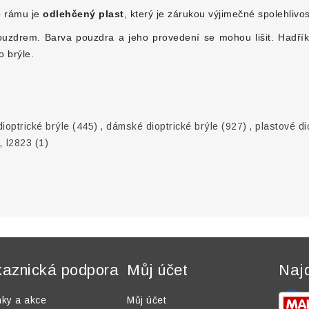
o rámu je
odlehčený plast
, který je zárukou výjimečné spolehlivos
uzdrem. Barva pouzdra a jeho provedení se mohou lišit. Hadřík 
o brýle.
ioptrické brýle
(445)
,
dámské dioptrické brýle
(927)
,
plastové di
,
l2823
(1)
aznická podpora
Můj účet
Naj
nky a akce
Můj účet