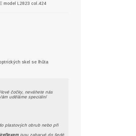
E model L2823 col.424
optrických skel se lhůta
rýlové čočky, neváhete nás
Vám uděláme speciální
do plastových obrub nebo při
ireflexem
jsou zabarvé do šedé