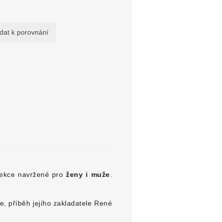
lekce navržené pro
ženy i muže
.
e, příběh jejího zakladatele René