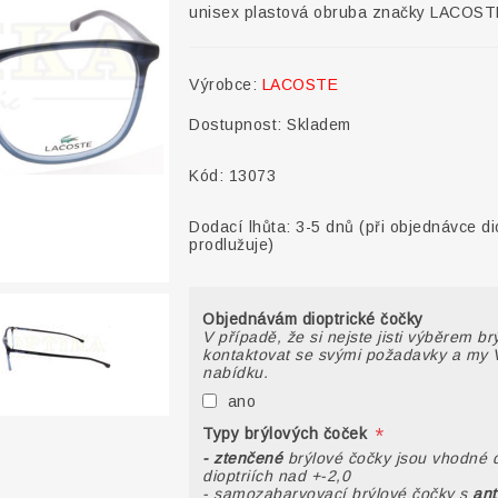
unisex plastová obruba značky LACOST
Výrobce:
LACOSTE
Dostupnost:
Skladem
Kód:
13073
Dodací lhůta:
3-5 dnů (při objednávce di
prodlužuje)
Objednávám dioptrické čočky
V případě, že si nejste jisti výběrem b
kontaktovat se svými požadavky a my 
nabídku.
ano
*
Typy brýlových čoček
- ztenčené
brýlové čočky jsou vhodné 
dioptriích nad +-2,0
- samozabarvovací brýlové čočky s
ant