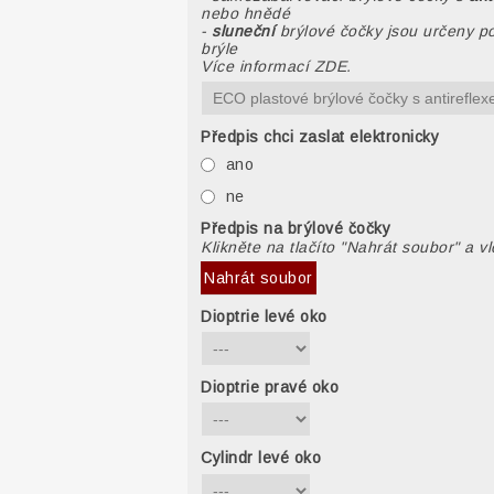
nebo hnědé
-
sluneční
brýlové čočky jsou určeny po
brýle
Více informací ZDE.
Předpis chci zaslat elektronicky
ano
ne
Předpis na brýlové čočky
Klikněte na tlačíto "Nahrát soubor" a v
Nahrát soubor
Dioptrie levé oko
Dioptrie pravé oko
Cylindr levé oko