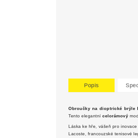
Popis
Spec
Obroučky na dioptrické brýle
Tento elegantní
celorámový
mode
Láska ke hře, vášeň pro inovace
Lacoste, francouzské tenisové le