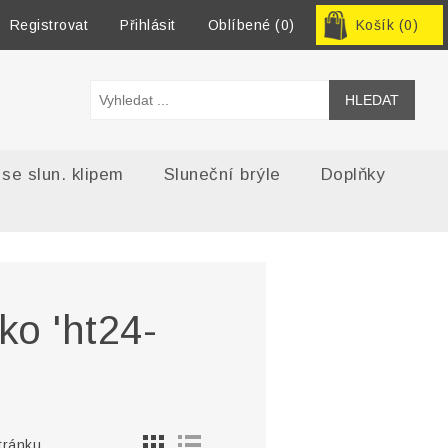
Registrovat
Přihlásit
Oblíbené
(0)
Košík
(0)
 se slun. klipem
Sluneční brýle
Doplňky
ko 'ht24-
tránku