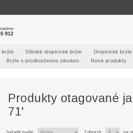
 brýle
Dětské dioptrické brýle
Dioptrické brýle
Brýle s prodlouženou zárukou
Nové produkty
Produkty otagované ja
71'
Seřadit podle
Zobrazit
na s