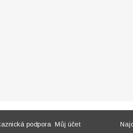
aznická podpora
Můj účet
Naj