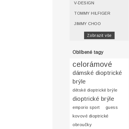
V-DESIGN
TOMMY HILFIGER
JIMMY CHOO
Zobrazit vše
Oblíbené tagy
celorámové
dámské dioptrické
brýle
dětské dioptrické brýle
dioptrické brýle
emporio sport
guess
kovové dioptrické
obroučky