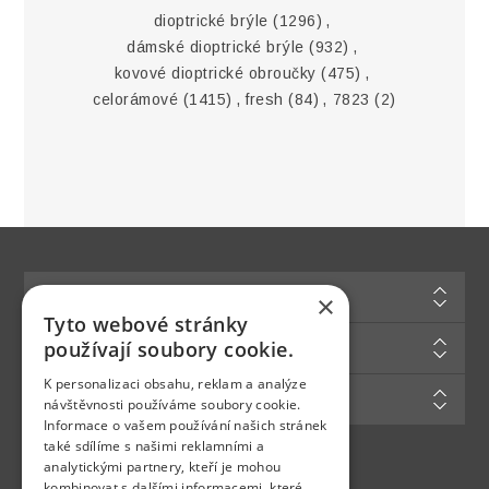
dioptrické brýle
(1296)
,
dámské dioptrické brýle
(932)
,
kovové dioptrické obroučky
(475)
,
celorámové
(1415)
,
fresh
(84)
,
7823
(2)
Informace
×
Tyto webové stránky
Zákaznická podpora
používají soubory cookie.
K personalizaci obsahu, reklam a analýze
Můj účet
návštěvnosti používáme soubory cookie.
Informace o vašem používání našich stránek
také sdílíme s našimi reklamními a
analytickými partnery, kteří je mohou
Najdete nás na
kombinovat s dalšími informacemi, které