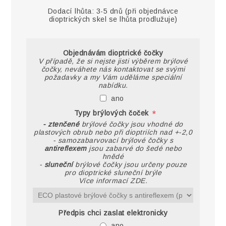
Dodací lhůta:
3-5 dnů (při objednávce
dioptrických skel se lhůta prodlužuje)
Objednávám dioptrické čočky
V případě, že si nejste jisti výběrem brýlové
čočky, neváhete nás kontaktovat se svými
požadavky a my Vám uděláme speciální
nabídku.
ano
*
Typy brýlových čoček
- ztenčené
brýlové čočky jsou vhodné do
plastových obrub nebo při dioptriích nad +-2,0
- samozabarvovací brýlové čočky s
antireflexem
jsou zabarvé do šedé nebo
hnědé
-
sluneční
brýlové čočky jsou určeny pouze
pro dioptrické sluneční brýle
Více informací ZDE.
Předpis chci zaslat elektronicky
ano