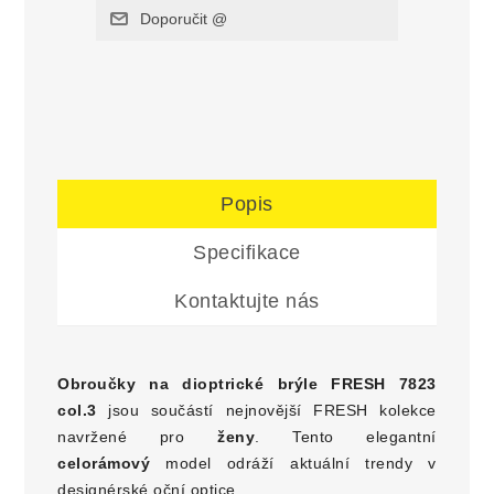
Popis
Specifikace
Kontaktujte nás
Obroučky na dioptrické brýle
FRESH 7823
col.3
jsou součástí nejnovější FRESH kolekce
navržené pro
ženy
. Tento elegantní
celo
rámový
model odráží aktuální trendy v
designérské oční optice.