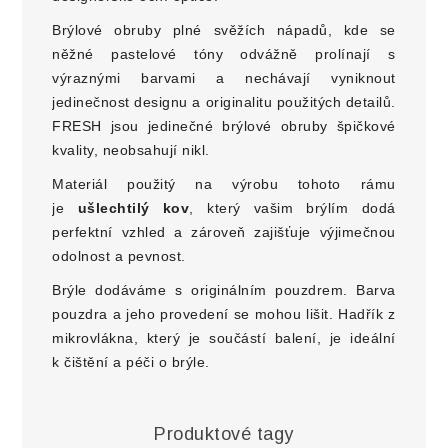
Brýlové obruby plné svěžích nápadů, kde se
něžné pastelové tóny odvážně prolínají s
výraznými barvami a nechávají vyniknout
jedinečnost designu a originalitu použitých detailů.
FRESH jsou jedinečné brýlové obruby špičkové
kvality, neobsahují nikl.
Materiál použitý na výrobu tohoto rámu
je
ušlechtilý kov
, který vašim brýlím dodá
perfektní vzhled a zároveň zajišťuje výjimečnou
odolnost a pevnost.
Brýle dodáváme s originálním pouzdrem. Barva
pouzdra a jeho provedení se mohou lišit. Hadřík z
mikrovlákna, který je součástí balení, je ideální
k čištění a péči o brýle.
Produktové tagy