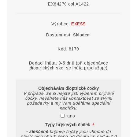
EX64270 col.A1422
Výrobce:
EXESS
Dostupnost:
Skladem
Kód:
8170
Dodací lhůta:
3-5 dnů (při objednávce
dioptrických skel se lhůta prodlužuje)
Objednávám dioptrické čočky
V případě, že si nejste jisti výběrem brýlové
čočky, neváhete nás kontaktovat se svými
požadavky a my Vám uděláme speciální
nabídku.
ano
*
Typy brýlových čoček
- ztenčené
brýlové čočky jsou vhodné do
plastových obrub nebo při dioptriích nad +-2,0