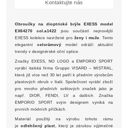
Kontaktujte nás
Obroučky na dioptrické brýle EXESS model
EX64270 col.a1422
jsou součástí nejnovější
EXESS kolekce navržené pro
ženy i muže
. Tento
elegantní
celorámový
model odráží aktuální
trendy v designérské oční optice.
Značky EXESS, NO LOGO a EMPORIO SPORT
vyrábí italská firma Gruppo VISARD – MISTRAL,
která již více než 30 let patří k předním výrobcům
plastových obrub v Italii. Společnost vyrábí zboží
pro mnoho předních světových značek jako je
např. DIOR, FENDI, LV a dalších. Značka
EMPORIO SPORT svým designem vyniká na
prvních módních příčkách.
Materiál použitý na výrobu tohoto rámu
je
odlehčený plast
, který je zárukou výjimečné