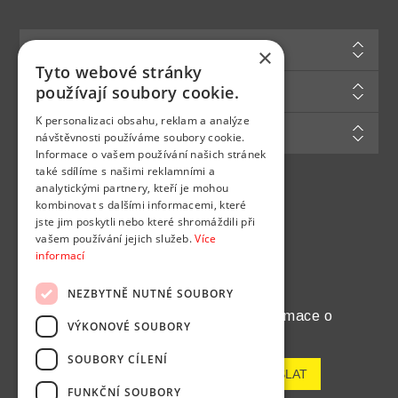
Informace
×
Tyto webové stránky
Zákaznická podpora
používají soubory cookie.
K personalizaci obsahu, reklam a analýze
Můj účet
návštěvnosti používáme soubory cookie.
Informace o vašem používání našich stránek
také sdílíme s našimi reklamními a
analytickými partnery, kteří je mohou
Najdete nás na
kombinovat s dalšími informacemi, které
jste jim poskytli nebo které shromáždili při
vašem používání jejich služeb.
Více
informací
NEZBYTNĚ NUTNÉ SOUBORY
Chcete pravidelně dostávat informace o
VÝKONOVÉ SOUBORY
novinkách a akcích?
SOUBORY CÍLENÍ
FUNKČNÍ SOUBORY