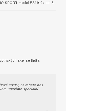
IO SPORT model ES19-94 col.3
optrických skel se lhůta
rýlové čočky, neváhete nás
Vám uděláme speciální