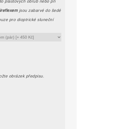
do plastových obrub nebo při
ireflexem
jsou zabarvé do šedé
uze pro dioptrické sluneční
ložte obrázek předpisu.