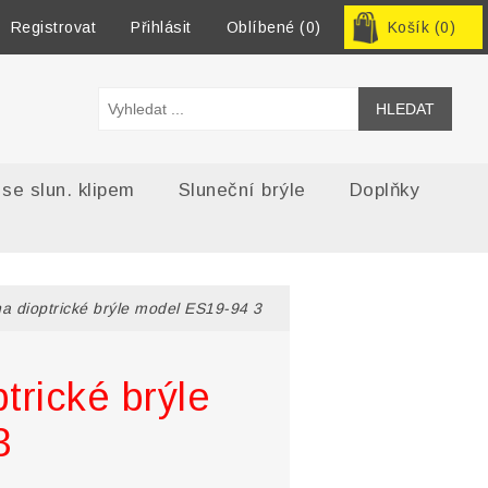
Registrovat
Přihlásit
Oblíbené
(0)
Košík
(0)
 se slun. klipem
Sluneční brýle
Doplňky
a dioptrické brýle model ES19-94 3
trické brýle
3