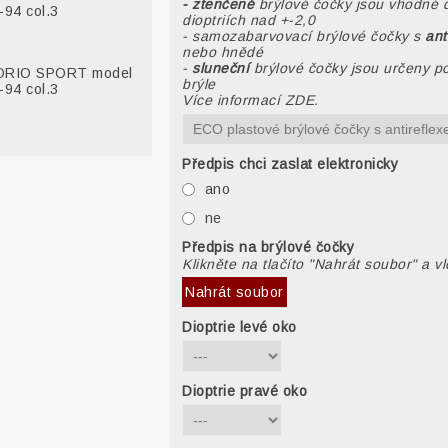
- ztenčené
brýlové čočky jsou vhodné 
94 col.3
dioptriích nad +-2,0
- samozabarvovací brýlové čočky s
ant
nebo hnědé
-
sluneční
brýlové čočky jsou určeny po
RIO SPORT model
brýle
94 col.3
Více informací ZDE.
Předpis chci zaslat elektronicky
ano
ne
Předpis na brýlové čočky
Klikněte na tlačíto "Nahrát soubor" a v
Nahrát soubor
Dioptrie levé oko
Dioptrie pravé oko