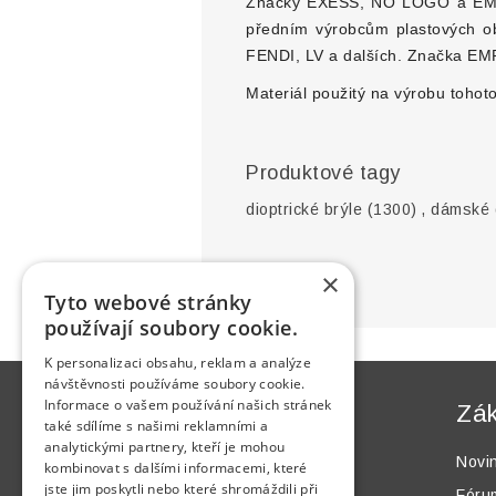
Značky EXESS, NO LOGO a EMPOR
předním výrobcům plastových ob
FENDI, LV a dalších. Značka E
Materiál použitý na výrobu tohot
Produktové tagy
dioptrické brýle
(1300)
,
dámské d
×
Tyto webové stránky
používají soubory cookie.
K personalizaci obsahu, reklam a analýze
návštěvnosti používáme soubory cookie.
Informace o vašem používání našich stránek
Informace
Zák
také sdílíme s našimi reklamními a
analytickými partnery, kteří je mohou
Mapa webu
Novi
kombinovat s dalšími informacemi, které
jste jim poskytli nebo které shromáždili při
Jak nakupovat
Fóru