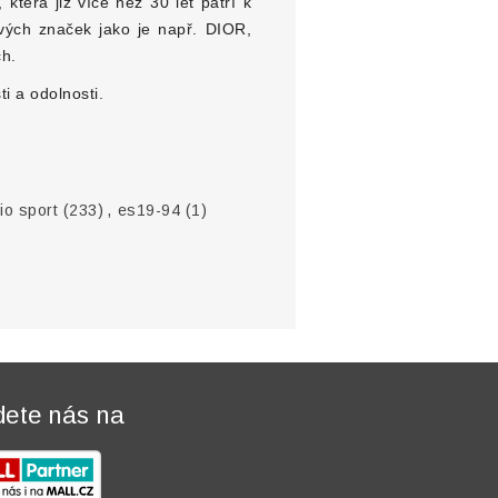
rá již více než 30 let patří k
vých značek jako je např. DIOR,
h.
ti a odolnosti.
io sport
(233)
,
es19-94
(1)
dete nás na