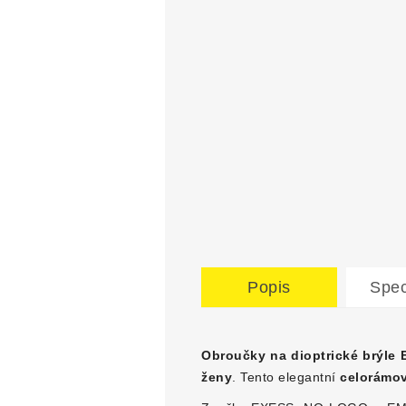
Popis
Spec
Obroučky na dioptrické brýle
ženy
. Tento elegantní
celorámo