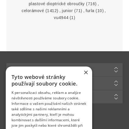
plastové dioptrické obroučky
(716)
,
celorámové
(1412)
,
junior
(71)
,
furla
(10)
,
vu4944
(1)
Informace
×
Tyto webové stránky
Zákaznická podpora
používají soubory cookie.
K personalizaci obsahu, reklam a analýze
Můj účet
návštěvnosti používáme soubory cookie.
Informace o vašem používání našich stránek
také sdílíme s našimi reklamními a
analytickými partnery, kteří je mohou
Najdete nás na
kombinovat s dalšími informacemi, které
jste jim poskytli nebo které shromáždili při