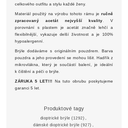
celkového outfitu a stylu každé ženy.
Materiál použitý na výrobu tohoto rámu je
ručně
zpracovaný acetát nejvyšší kvality
. V
porovnání s plastem je acetát značně lehčí a
flexibilnější, vykazuje delší životnost a je 100%
hypoalergenní.
Brýle dodáváme s originálním pouzdrem. Barva
pouzdra a jeho provedení se mohou lišit. Hadřík z
mikrovlákna, který je součástí balení, je ideální
k čištění a péči o brýle.
ZÁRUKA 5 LET!!!
Na tuto obrubu poskytujeme
garanci 5 let.
Produktové tagy
dioptrické brýle
(1292)
,
dámské dioptrické brýle
(927)
,