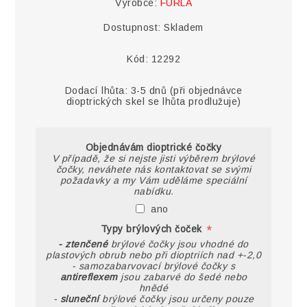
Výrobce:
FURLA
Dostupnost:
Skladem
Kód:
12292
Dodací lhůta:
3-5 dnů (při objednávce
dioptrických skel se lhůta prodlužuje)
Objednávám dioptrické čočky
V případě, že si nejste jisti výběrem brýlové
čočky, neváhete nás kontaktovat se svými
požadavky a my Vám uděláme speciální
nabídku.
ano
*
Typy brýlových čoček
- ztenčené
brýlové čočky jsou vhodné do
plastových obrub nebo při dioptriích nad +-2,0
- samozabarvovací brýlové čočky s
antireflexem
jsou zabarvé do šedé nebo
hnědé
-
sluneční
brýlové čočky jsou určeny pouze