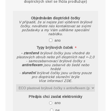
dioptrických skel se lhůta prodlužuje)
Objednávám dioptrické čočky
V případě, že si nejste jisti výběrem brýlové
čočky, neváhete nás kontaktovat se svými
požadavky a my Vám uděláme speciální
nabídku.
ano
*
Typy brýlových čoček
- ztenčené
brýlové čočky jsou vhodné do
plastových obrub nebo při dioptriích nad +-2,0
- samozabarvovací brýlové čočky s
antireflexem
jsou zabarvé do šedé nebo
hnědé
-
sluneční
brýlové čočky jsou určeny pouze
pro dioptrické sluneční brýle
Více informací ZDE.
Předpis chci zaslat elektronicky
ano
ne