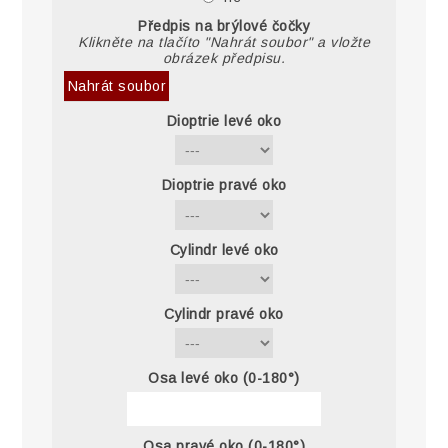
Předpis na brýlové čočky
Klikněte na tlačíto "Nahrát soubor" a vložte
obrázek předpisu.
Nahrát soubor
Dioptrie levé oko
Dioptrie pravé oko
Cylindr levé oko
Cylindr pravé oko
Osa levé oko (0-180°)
Osa pravé oko (0-180°)