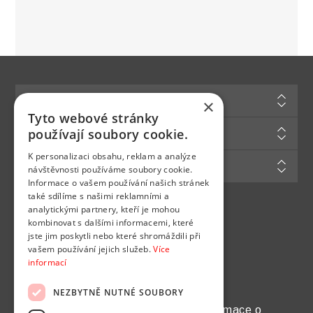
Informace
×
Tyto webové stránky
Zákaznická podpora
používají soubory cookie.
K personalizaci obsahu, reklam a analýze
Můj účet
návštěvnosti používáme soubory cookie.
Informace o vašem používání našich stránek
také sdílíme s našimi reklamními a
analytickými partnery, kteří je mohou
Najdete nás na
kombinovat s dalšími informacemi, které
jste jim poskytli nebo které shromáždili při
vašem používání jejich služeb.
Více
informací
NEZBYTNĚ NUTNÉ SOUBORY
Chcete pravidelně dostávat informace o