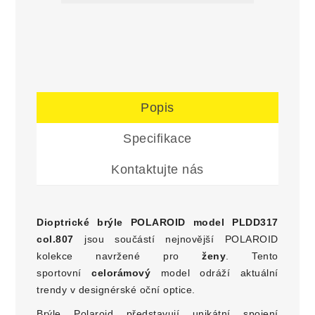
Popis
Specifikace
Kontaktujte nás
Dioptrické brýle POLAROID model PLDD317
col.807
jsou součástí nejnovější POLAROID
kolekce navržené pro
ženy
. Tento
sportovní
celorámový
model odráží aktuální
trendy v designérské oční optice.
Brýle Polaroid představují unikátní spojení