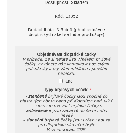
Dostupnost:
Skladem
Kód:
13352
Dodací lhůta:
3-5 dnů (při objednávce
dioptrických skel se lhůta prodlužuje)
Objednávám dioptrické čočky
V případě, že si nejste jisti výběrem brýlové
čočky, neváhete nás kontaktovat se svými
požadavky a my Vám uděláme speciální
nabídku.
ano
*
Typy brýlových čoček
- ztenčené
brýlové čočky jsou vhodné do
plastových obrub nebo při dioptriích nad +-2,0
- samozabarvovací brýlové čočky s
antireflexem
jsou zabarvé do šedé nebo
hnědé
-
sluneční
brýlové čočky jsou určeny pouze
pro dioptrické sluneční brýle
Více informací ZDE.