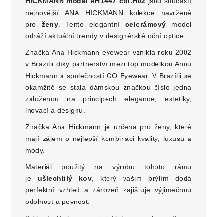
HICKMANN
model AH1447 col.H02
jsou součástí
nejnovější ANA HICKMANN kolekce navržené
pro
ženy
. Tento elegantní
celo
rámový
model
odráží aktuální trendy v designérské oční optice.
Značka Ana Hickmann eyewear vznikla roku 2002
v Brazílii díky partnerství mezi top modelkou Anou
Hickmann a společností GO Eyewear. V Brazílii se
okamžitě se stala dámskou značkou číslo jedna
založenou na principech elegance, estetiky,
inovací a designu.
Značka Ana Hickmann je určena pro ženy, které
mají zájem o nejlepší kombinaci kvality, luxusu a
módy.
Materiál použitý na výrobu tohoto rámu
je
ušlechtilý kov
, který vašim brýlím dodá
perfektní vzhled a zároveň zajišťuje výjimečnou
odolnost a pevnost.