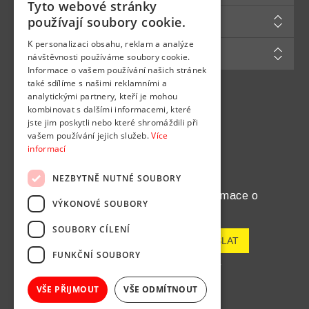
Tyto webové stránky
Zákaznická podpora
používají soubory cookie.
K personalizaci obsahu, reklam a analýze
Můj účet
návštěvnosti používáme soubory cookie.
Informace o vašem používání našich stránek
také sdílíme s našimi reklamními a
analytickými partnery, kteří je mohou
Najdete nás na
kombinovat s dalšími informacemi, které
jste jim poskytli nebo které shromáždili při
vašem používání jejich služeb.
Více
informací
NEZBYTNĚ NUTNÉ SOUBORY
Chcete pravidelně dostávat informace o
VÝKONOVÉ SOUBORY
novinkách a akcích?
SOUBORY CÍLENÍ
FUNKČNÍ SOUBORY
Odeslat
Odhlásit odběr
VŠE PŘIJMOUT
VŠE ODMÍTNOUT