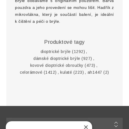
Brýle dodáváme s originálním pouzdrem. Barva
pouzdra a jeho provedení se mohou lišit. Hadřík z
mikrovlákna, který je součástí balení, je ideální
k čištění a péči o brýle.
Produktové tagy
dioptrické brýle
(1292)
,
dámské dioptrické brýle
(927)
,
kovové dioptrické obroučky
(473)
,
celorámové
(1412)
,
kulaté
(223)
,
ah1447
(2)
Informace
×