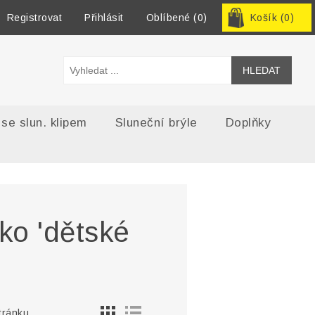
Registrovat
Přihlásit
Oblíbené
(0)
Košík
(0)
 se slun. klipem
Sluneční brýle
Doplňky
ko 'dětské
tránku