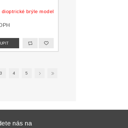
 dioptrické brýle model
D
 DPH
3
4
5
dete nás na