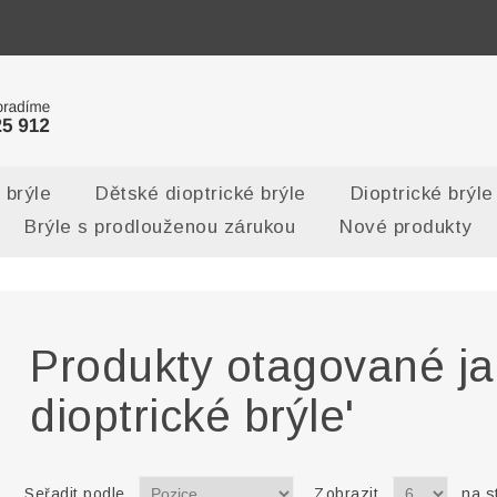
 brýle
Dětské dioptrické brýle
Dioptrické brýle
Brýle s prodlouženou zárukou
Nové produkty
Produkty otagované ja
dioptrické brýle'
Seřadit podle
Zobrazit
na s