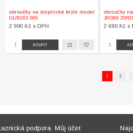
obroučky na dioptrické brýle model
obroučky na
GU9163 005
JR086 20R
2 990 Kč s DPH
2 690 Kč s
1
2
aznická podpora
Můj účet
Naj