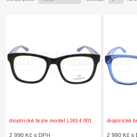
dioptrické brýle model L3614 001
dioptrické 
2 990 Kč s DPH
2 990 Kč s