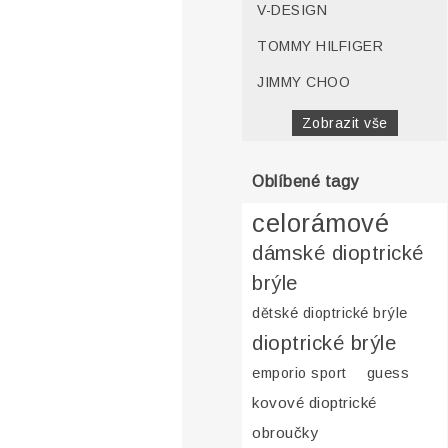
V-DESIGN
TOMMY HILFIGER
JIMMY CHOO
Zobrazit vše
Oblíbené tagy
celorámové
dámské dioptrické
brýle
dětské dioptrické brýle
dioptrické brýle
emporio sport
guess
kovové dioptrické
obroučky