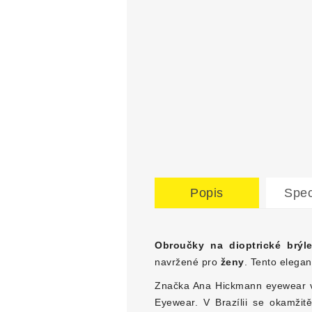
Popis
Spec
Obroučky na dioptrické brýl
navržené pro
ženy
. Tento elega
Značka Ana Hickmann eyewear vz
Eyewear. V Brazílii se okamžit