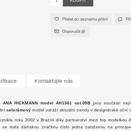
ifikace
Kontaktujte nás
e
ANA HICKMANN
model AH1361 col.09B
jsou součástí nej
ntní
celo
rámový
model odráží aktuální trendy v designérské oční o
nikla roku 2002 v Brazílii díky partnerství mezi top modelkou
ě se stala dámskou značkou číslo jedna založenou na principec