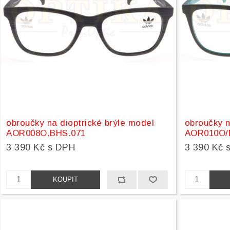
obroučky na dioptrické brýle model
obroučky n
AOR008O.BHS.071
AOR010O/N
3 390 Kč s DPH
3 390 Kč 