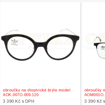
obroučky na dioptrické brýle model
obroučky n
AOK.007O.009.120
AOM001O.
3 390 Kč s DPH
3 390 Kč 