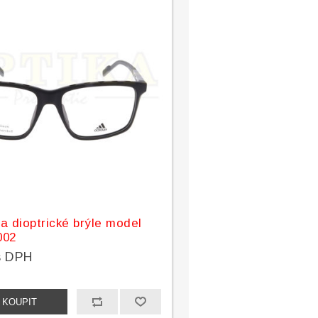
a dioptrické brýle model
002
s DPH