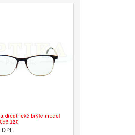
a dioptrické brýle model
053.120
s DPH