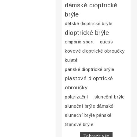
dámské dioptrické
brýle
dětské dioptrické brýle
dioptrické brýle
emporio sport
guess
kovové dioptrické obroučky
kulaté
pánské dioptrické brýle
plastové dioptrické
obroučky
sluneční brýle
polarizační
sluneční brýle dámské
sluneční brýle pánské
titanové brýle
Zobrazit vše