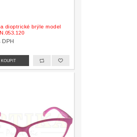
a dioptrické brýle model
N.053.120
s DPH