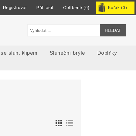
Registrovat
Přihlásit
Oblíbené
(0)
Košík
(0)
 se slun. klipem
Sluneční brýle
Doplňky