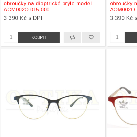
obroučky na dioptrické brýle model
obroučky n
AOM002O.015.000
AOM002O.
3 390 Kč s DPH
3 390 Kč 