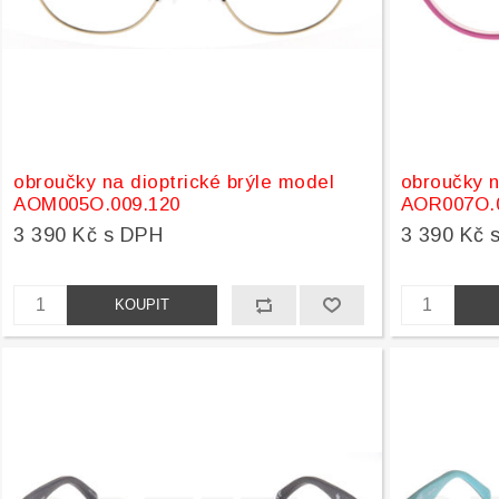
obroučky na dioptrické brýle model
obroučky n
AOM005O.009.120
AOR007O.
3 390 Kč s DPH
3 390 Kč 